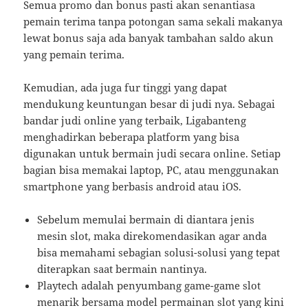
Semua promo dan bonus pasti akan senantiasa
pemain terima tanpa potongan sama sekali makanya
lewat bonus saja ada banyak tambahan saldo akun
yang pemain terima.
Kemudian, ada juga fur tinggi yang dapat
mendukung keuntungan besar di judi nya. Sebagai
bandar judi online yang terbaik, Ligabanteng
menghadirkan beberapa platform yang bisa
digunakan untuk bermain judi secara online. Setiap
bagian bisa memakai laptop, PC, atau menggunakan
smartphone yang berbasis android atau iOS.
Sebelum memulai bermain di diantara jenis
mesin slot, maka direkomendasikan agar anda
bisa memahami sebagian solusi-solusi yang tepat
diterapkan saat bermain nantinya.
Playtech adalah penyumbang game-game slot
menarik bersama model permainan slot yang kini