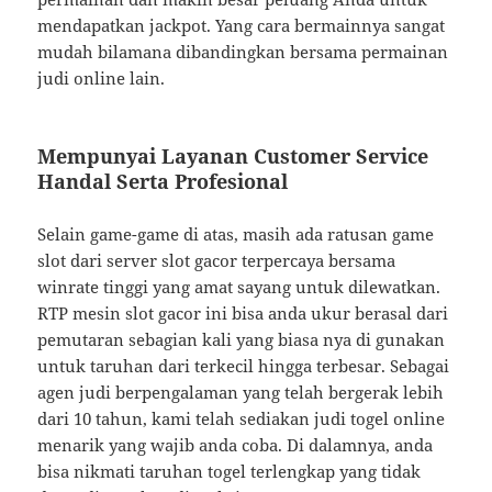
mendapatkan jackpot. Yang cara bermainnya sangat
mudah bilamana dibandingkan bersama permainan
judi online lain.
Mempunyai Layanan Customer Service
Handal Serta Profesional
Selain game-game di atas, masih ada ratusan game
slot dari server slot gacor terpercaya bersama
winrate tinggi yang amat sayang untuk dilewatkan.
RTP mesin slot gacor ini bisa anda ukur berasal dari
pemutaran sebagian kali yang biasa nya di gunakan
untuk taruhan dari terkecil hingga terbesar. Sebagai
agen judi berpengalaman yang telah bergerak lebih
dari 10 tahun, kami telah sediakan judi togel online
menarik yang wajib anda coba. Di dalamnya, anda
bisa nikmati taruhan togel terlengkap yang tidak