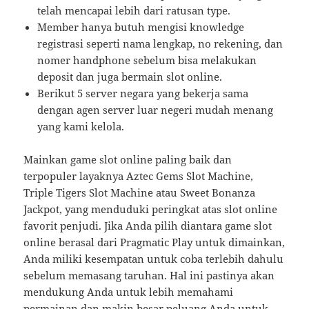
telah mencapai lebih dari ratusan type.
Member hanya butuh mengisi knowledge
registrasi seperti nama lengkap, no rekening, dan
nomer handphone sebelum bisa melakukan
deposit dan juga bermain slot online.
Berikut 5 server negara yang bekerja sama
dengan agen server luar negeri mudah menang
yang kami kelola.
Mainkan game slot online paling baik dan
terpopuler layaknya Aztec Gems Slot Machine,
Triple Tigers Slot Machine atau Sweet Bonanza
Jackpot, yang menduduki peringkat atas slot online
favorit penjudi. Jika Anda pilih diantara game slot
online berasal dari Pragmatic Play untuk dimainkan,
Anda miliki kesempatan untuk coba terlebih dahulu
sebelum memasang taruhan. Hal ini pastinya akan
mendukung Anda untuk lebih memahami
permainan dan makin besar peluang Anda untuk