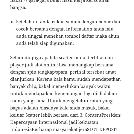
Bakar77 gara-gara buah hasil kerja keras anak
bangsa.
Setelah itu anda isikan semua dengan benar dan
cocok bersama dengan information anda lalu
anda tinggal menekan tombol daftar maka akun
anda telah siap digunakan.
Selain itu juga apabila scatter mulai terlihat dan
player judi slot online bisa menangkap bersama
dengan spin tangkap/spam, perihal tersebut amat
dianjurkan. Karena kala kamu sudah mendapatkan
banyak chip, bakal memerlukan banyak waktu
untuk mendapatkan kemenangan lagi di di dalam
room yang sama. Untuk mengetahui room yang
bagus adalah biasanya kala anda masuk, bakal
keluar Scatter lebih berasal dari 3. ContentPresiden:
Kepercayaan internasional jadi kekuatan
IndonesiaBerharap masyarakat jeraSLOT DEPOSIT