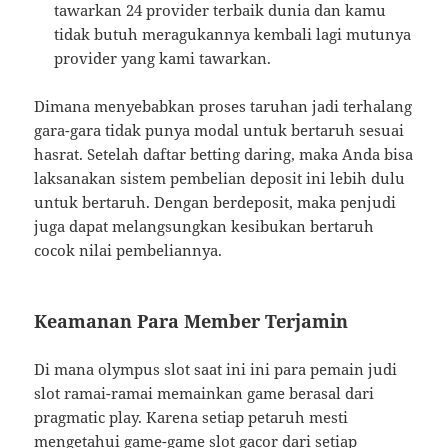
tawarkan 24 provider terbaik dunia dan kamu
tidak butuh meragukannya kembali lagi mutunya
provider yang kami tawarkan.
Dimana menyebabkan proses taruhan jadi terhalang
gara-gara tidak punya modal untuk bertaruh sesuai
hasrat. Setelah daftar betting daring, maka Anda bisa
laksanakan sistem pembelian deposit ini lebih dulu
untuk bertaruh. Dengan berdeposit, maka penjudi
juga dapat melangsungkan kesibukan bertaruh
cocok nilai pembeliannya.
Keamanan Para Member Terjamin
Di mana olympus slot saat ini ini para pemain judi
slot ramai-ramai memainkan game berasal dari
pragmatic play. Karena setiap petaruh mesti
mengetahui game-game slot gacor dari setiap