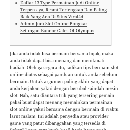
Daftar 13 Type Permainan Judi Online
Terpercaya, Resmi Terlengkap Dan Paling
Baik Yang Ada Di Situs Viral4d
Admin Judi Slot Online Bongkar
Settingan Bandar Gates Of Olympus
Jika anda tidak bisa bermain bersama bijak, maka
anda tidak dapat bisa menang dan menikmati
hadiah. Oleh gara-gara itu, jadikan tips bermain slot
online diatas sebagai panduan untuk anda sebelum
bermain. Untuk argumen paling akhir yang dapat
anda kerjakan yakni dengan berubah-pindah mesin
slot. Nah, satu diantara trik yang tersering pemain
pakai buat dapat menang memainkan permainan
slot online yakni bersama dengan bermain di waktu
larut malam. Ini adalah penyedia atau provider
game yang patut dibanggakan yang tersedia di