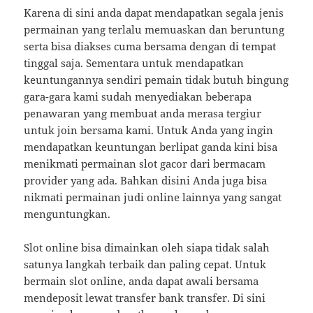
Karena di sini anda dapat mendapatkan segala jenis
permainan yang terlalu memuaskan dan beruntung
serta bisa diakses cuma bersama dengan di tempat
tinggal saja. Sementara untuk mendapatkan
keuntungannya sendiri pemain tidak butuh bingung
gara-gara kami sudah menyediakan beberapa
penawaran yang membuat anda merasa tergiur
untuk join bersama kami. Untuk Anda yang ingin
mendapatkan keuntungan berlipat ganda kini bisa
menikmati permainan slot gacor dari bermacam
provider yang ada. Bahkan disini Anda juga bisa
nikmati permainan judi online lainnya yang sangat
menguntungkan.
Slot online bisa dimainkan oleh siapa tidak salah
satunya langkah terbaik dan paling cepat. Untuk
bermain slot online, anda dapat awali bersama
mendeposit lewat transfer bank transfer. Di sini