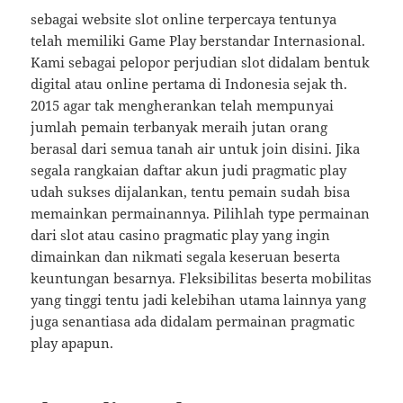
sebagai website slot online terpercaya tentunya
telah memiliki Game Play berstandar Internasional.
Kami sebagai pelopor perjudian slot didalam bentuk
digital atau online pertama di Indonesia sejak th.
2015 agar tak mengherankan telah mempunyai
jumlah pemain terbanyak meraih jutan orang
berasal dari semua tanah air untuk join disini. Jika
segala rangkaian daftar akun judi pragmatic play
udah sukses dijalankan, tentu pemain sudah bisa
memainkan permainannya. Pilihlah type permainan
dari slot atau casino pragmatic play yang ingin
dimainkan dan nikmati segala keseruan beserta
keuntungan besarnya. Fleksibilitas beserta mobilitas
yang tinggi tentu jadi kelebihan utama lainnya yang
juga senantiasa ada didalam permainan pragmatic
play apapun.