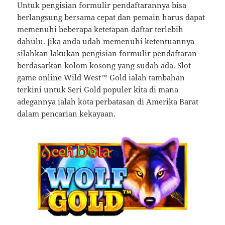
Untuk pengisian formulir pendaftarannya bisa
berlangsung bersama cepat dan pemain harus dapat
memenuhi beberapa ketetapan daftar terlebih
dahulu. Jika anda udah memenuhi ketentuannya
silahkan lakukan pengisian formulir pendaftaran
berdasarkan kolom kosong yang sudah ada. Slot
game online Wild West™ Gold ialah tambahan
terkini untuk Seri Gold populer kita di mana
adegannya ialah kota perbatasan di Amerika Barat
dalam pencarian kekayaan.