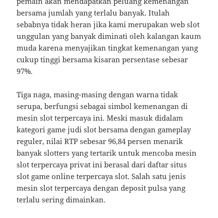
pemain akan mendapatkan peluang kemenangan
bersama jumlah yang terlalu banyak. Itulah
sebabnya tidak heran jika kami merupakan web slot
unggulan yang banyak diminati oleh kalangan kaum
muda karena menyajikan tingkat kemenangan yang
cukup tinggi bersama kisaran persentase sebesar
97%.
Tiga naga, masing-masing dengan warna tidak
serupa, berfungsi sebagai simbol kemenangan di
mesin slot terpercaya ini. Meski masuk didalam
kategori game judi slot bersama dengan gameplay
reguler, nilai RTP sebesar 96,84 persen menarik
banyak slotters yang tertarik untuk mencoba mesin
slot terpercaya privat ini berasal dari daftar situs
slot game online terpercaya slot. Salah satu jenis
mesin slot terpercaya dengan deposit pulsa yang
terlalu sering dimainkan.