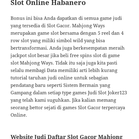
Slot Online Habanero
Bonus ini bisa Anda dapatkan di semua game judi
yang tersedia di Slot Gacor. Mahjong Ways
merupakan game slot bersama dengan 5 reel dan 4
row slot yang miliki simbol wild yang bisa
bertransformasi. Anda juga berkesempatan meraih
jackpot slot besar jika beli free spins slot di game
slot Mahjong Ways. Tidak itu saja juga kita pasti
selalu membagi Data memiliki arti lebih kurang
tutorial taruhan judi online untuk sebagian
pendatang baru seperti Sistem Bermain yang
Gampang dalam setiap type games Judi Slot Joker123
yang telah kami suguhkan. Jika kalian memang
seorang bettor sejati di games Slot Gacor terpercaya
Online.
Website Judi Daftar Slot Gacor Mahjong