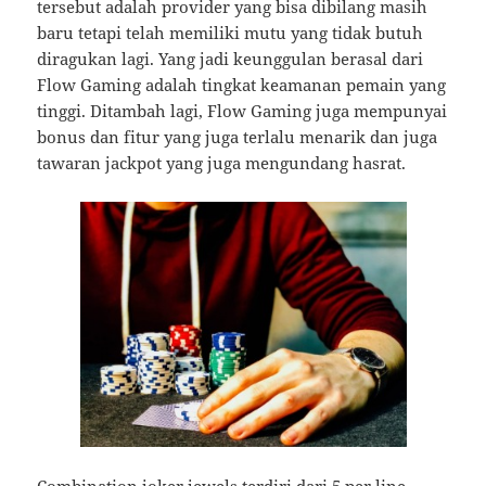
tersebut adalah provider yang bisa dibilang masih
baru tetapi telah memiliki mutu yang tidak butuh
diragukan lagi. Yang jadi keunggulan berasal dari
Flow Gaming adalah tingkat keamanan pemain yang
tinggi. Ditambah lagi, Flow Gaming juga mempunyai
bonus dan fitur yang juga terlalu menarik dan juga
tawaran jackpot yang juga mengundang hasrat.
Combination joker jewels terdiri dari 5 per line