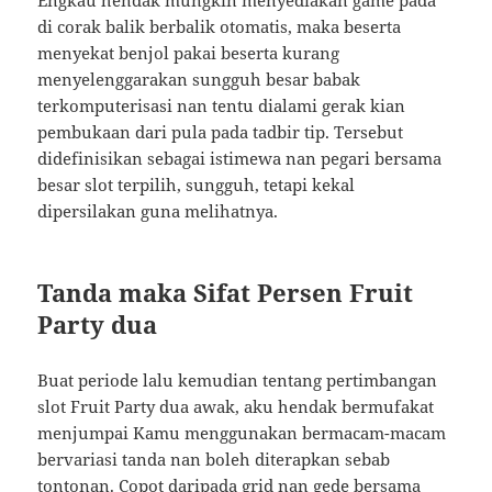
Engkau hendak mungkin menyediakan game pada
di corak balik berbalik otomatis, maka beserta
menyekat benjol pakai beserta kurang
menyelenggarakan sungguh besar babak
terkomputerisasi nan tentu dialami gerak kian
pembukaan dari pula pada tadbir tip. Tersebut
didefinisikan sebagai istimewa nan pegari bersama
besar slot terpilih, sungguh, tetapi kekal
dipersilakan guna melihatnya.
Tanda maka Sifat Persen Fruit
Party dua
Buat periode lalu kemudian tentang pertimbangan
slot Fruit Party dua awak, aku hendak bermufakat
menjumpai Kamu menggunakan bermacam-macam
bervariasi tanda nan boleh diterapkan sebab
tontonan. Copot daripada grid nan gede bersama