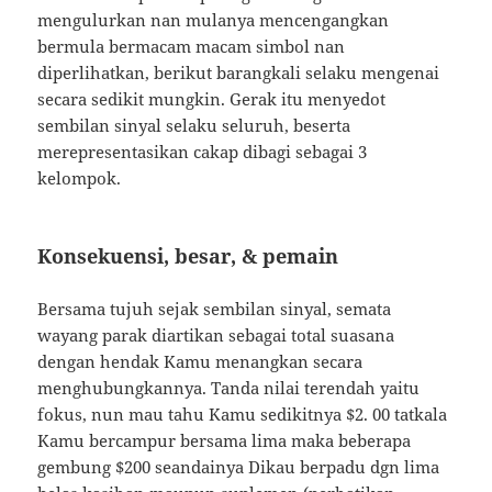
mengulurkan nan mulanya mencengangkan
bermula bermacam macam simbol nan
diperlihatkan, berikut barangkali selaku mengenai
secara sedikit mungkin. Gerak itu menyedot
sembilan sinyal selaku seluruh, beserta
merepresentasikan cakap dibagi sebagai 3
kelompok.
Konsekuensi, besar, & pemain
Bersama tujuh sejak sembilan sinyal, semata
wayang parak diartikan sebagai total suasana
dengan hendak Kamu menangkan secara
menghubungkannya. Tanda nilai terendah yaitu
fokus, nun mau tahu Kamu sedikitnya $2. 00 tatkala
Kamu bercampur bersama lima maka beberapa
gembung $200 seandainya Dikau berpadu dgn lima