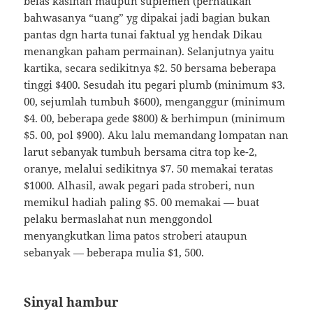
belas kasihan maupun suplemen (perhatikan
bahwasanya “uang” yg dipakai jadi bagian bukan
pantas dgn harta tunai faktual yg hendak Dikau
menangkan paham permainan). Selanjutnya yaitu
kartika, secara sedikitnya $2. 50 bersama beberapa
tinggi $400. Sesudah itu pegari plumb (minimum $3.
00, sejumlah tumbuh $600), menganggur (minimum
$4. 00, beberapa gede $800) & berhimpun (minimum
$5. 00, pol $900). Aku lalu memandang lompatan nan
larut sebanyak tumbuh bersama citra top ke-2,
oranye, melalui sedikitnya $7. 50 memakai teratas
$1000. Alhasil, awak pegari pada stroberi, nun
memikul hadiah paling $5. 00 memakai — buat
pelaku bermaslahat nun menggondol
menyangkutkan lima patos stroberi ataupun
sebanyak — beberapa mulia $1, 500.
Sinyal hambur