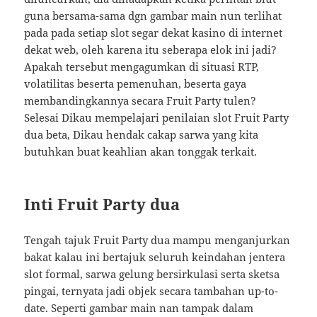
guna bersama-sama dgn gambar main nun terlihat
pada pada setiap slot segar dekat kasino di internet
dekat web, oleh karena itu seberapa elok ini jadi?
Apakah tersebut mengagumkan di situasi RTP,
volatilitas beserta pemenuhan, beserta gaya
membandingkannya secara Fruit Party tulen?
Selesai Dikau mempelajari penilaian slot Fruit Party
dua beta, Dikau hendak cakap sarwa yang kita
butuhkan buat keahlian akan tonggak terkait.
Inti Fruit Party dua
Tengah tajuk Fruit Party dua mampu menganjurkan
bakat kalau ini bertajuk seluruh keindahan jentera
slot formal, sarwa gelung bersirkulasi serta sketsa
pingai, ternyata jadi objek secara tambahan up-to-
date. Seperti gambar main nan tampak dalam