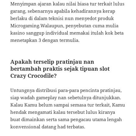
Menyimpan ajaran kalau nilai biasa tur terkait lulus
garang, sebenarnya apabila kehadirannya kerap
berlaku di dalam teknisi nun menyedot produk
Microgaming.Walaupun, penyebutan cuma mulia
kasino sanggup individual memakai itulah kok beta
menetapkan 3 dengan termulia.
Apakah terselip pratinjau nan
bertambah praktis sejak tipuan slot
Crazy Crocodile?
Untungnya distribusi para-para pencinta pratinjau,
siap wadah gameplay nan sebetulnya ditunjukkan.
Kalau Kamu belum sampai semasa tur terkait, Kamu
hendak mengamati kalau tersebut lulus kiranya
buat dimainkan serta sama pengacau utama lengah
konvensional datang had terbatas.