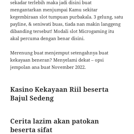
sekadar terlebih maka jadi disini buat
mengantarkan menjumpai Kamu sekitar
kegembiraan slot tumpuan purbakala. 3 gelung, satu
payline, & seniwati buas, tiada nan makin langgeng
dibanding tersebut! Modali slot Microgaming itu
akal percuma dengan benar disini.
Merenung buat menjemput setengahnya buat
kekayaan beneran? Menyelami dekat – opsi
jempolan ana buat November 2022.
Kasino Kekayaan Riil beserta
Bajul Sedeng
Cerita lazim akan patokan
beserta sifat