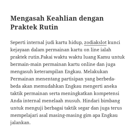
Mengasah Keahlian dengan
Praktek Rutin
Seperti internal judi kartu hidup,
zodiakslot
kunci
kejayaan dalam permainan kartu on line ialah
praktek rutin.Pakai waktu waktu luang Kamu untuk
bermain-main permainan kartu online dan juga
mengasuh keterampilan Engkau. Melakukan
Permainan menentang partisipan yang berbeda-
beda akan memudahkan Engkau mengerti aneka
taktik permainan serta meningkatkan kompetensi
Anda internal menelaah musuh. Hindari bimbang
untuk menguji berbagai taktik segar dan juga terus
mempelajari asal masing-masing gim apa Engkau
jalankan.