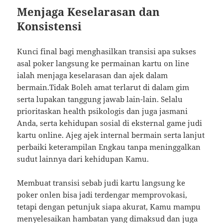
Menjaga Keselarasan dan
Konsistensi
Kunci final bagi menghasilkan transisi apa sukses
asal poker langsung ke permainan kartu on line
ialah menjaga keselarasan dan ajek dalam
bermain.Tidak Boleh amat terlarut di dalam gim
serta lupakan tanggung jawab lain-lain. Selalu
prioritaskan health psikologis dan juga jasmani
Anda, serta kehidupan sosial di eksternal game judi
kartu online. Ajeg ajek internal bermain serta lanjut
perbaiki keterampilan Engkau tanpa meninggalkan
sudut lainnya dari kehidupan Kamu.
Membuat transisi sebab judi kartu langsung ke
poker onlen bisa jadi terdengar memprovokasi,
tetapi dengan petunjuk siapa akurat, Kamu mampu
menyelesaikan hambatan yang dimaksud dan juga