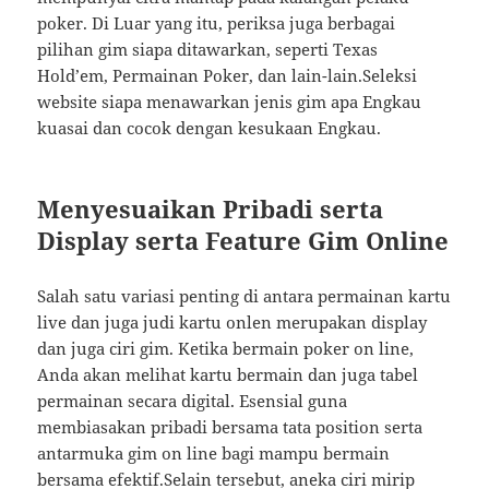
poker. Di Luar yang itu, periksa juga berbagai
pilihan gim siapa ditawarkan, seperti Texas
Hold’em, Permainan Poker, dan lain-lain.Seleksi
website siapa menawarkan jenis gim apa Engkau
kuasai dan cocok dengan kesukaan Engkau.
Menyesuaikan Pribadi serta
Display serta Feature Gim Online
Salah satu variasi penting di antara permainan kartu
live dan juga judi kartu onlen merupakan display
dan juga ciri gim. Ketika bermain poker on line,
Anda akan melihat kartu bermain dan juga tabel
permainan secara digital. Esensial guna
membiasakan pribadi bersama tata position serta
antarmuka gim on line bagi mampu bermain
bersama efektif.Selain tersebut, aneka ciri mirip