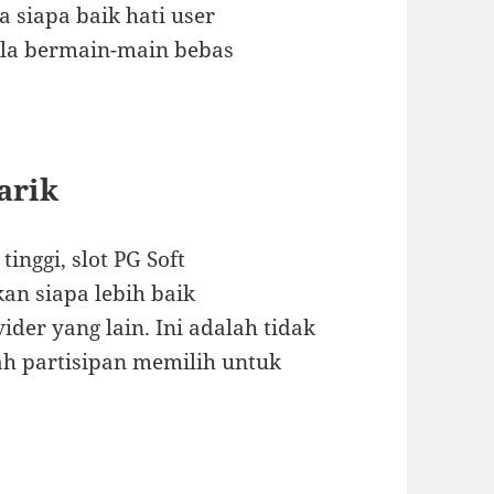
 siapa baik hati user
la bermain-main bebas
arik
tinggi, slot PG Soft
an siapa lebih baik
der yang lain. Ini adalah tidak
ah partisipan memilih untuk