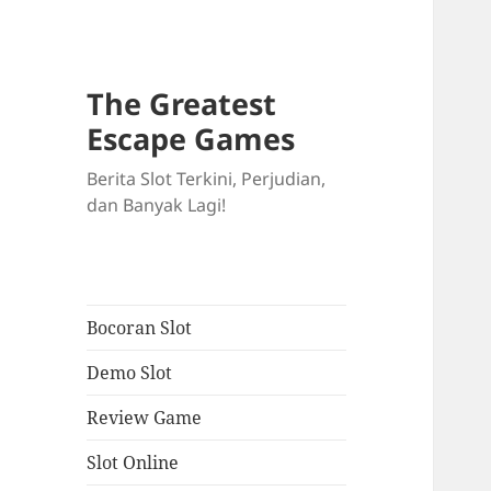
The Greatest
Escape Games
Berita Slot Terkini, Perjudian,
dan Banyak Lagi!
Bocoran Slot
Demo Slot
Review Game
Slot Online