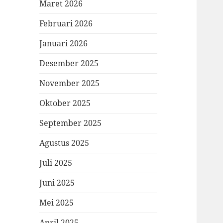
Maret 2026
Februari 2026
Januari 2026
Desember 2025
November 2025
Oktober 2025
September 2025
Agustus 2025
Juli 2025
Juni 2025
Mei 2025
April 2025