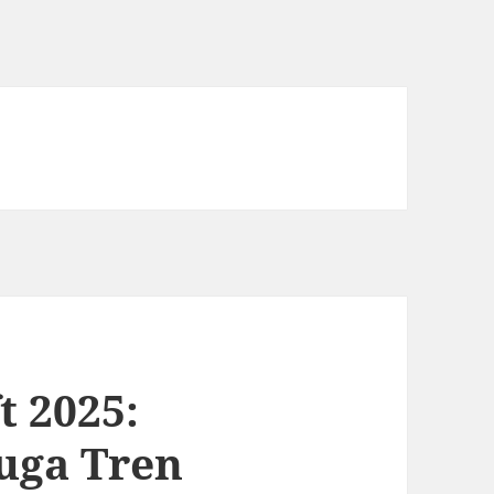
t 2025:
uga Tren