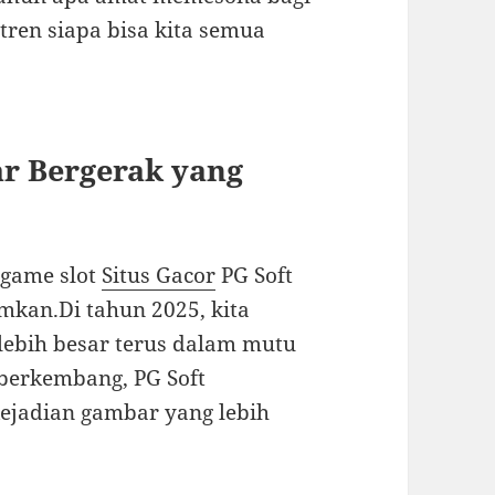
t tren siapa bisa kita semua
ar Bergerak yang
 game slot
Situs Gacor
PG Soft
mkan.Di tahun 2025, kita
ebih besar terus dalam mutu
 berkembang, PG Soft
jadian gambar yang lebih