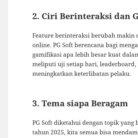
2. Ciri Berinteraksi dan 
Feature berinteraksi berubah makin d
online. PG Soft berencana bagi men
gamifikasi apa lebih besar kuat dal
meliputi uji setiap hari, leaderboard
meningkatkan keterlibatan pelaku.
3. Tema siapa Beragam
PG Soft diketahui dengan topik yang 
tahun 2025, kita semua bisa mendam