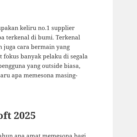
upakan keliru no.1 supplier
a terkenal di bumi. Terkenal
n juga cara bermain yang
et fokus banyak pelaku di segala
engguna yang outside biasa,
baru apa memesona masing-
oft 2025
 tahun apa amat memesona bagi