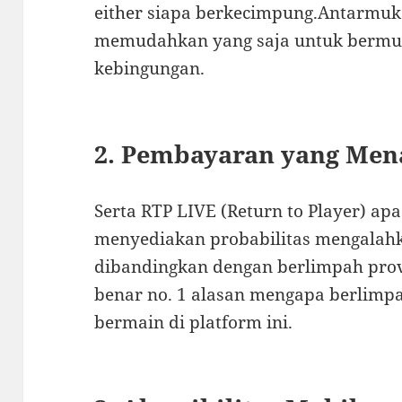
either siapa berkecimpung.Antarmuka
memudahkan yang saja untuk bermu
kebingungan.
2. Pembayaran yang Men
Serta RTP LIVE (Return to Player) apa 
menyediakan probabilitas mengalahk
dibandingkan dengan berlimpah provi
benar no. 1 alasan mengapa berlimp
bermain di platform ini.