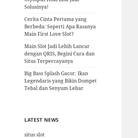
Solusinya!
Cerita Cinta Pertama yang
Berbeda: Seperti Apa Rasanya
Main First Love Slot?
Main Slot Jadi Lebih Lancar
dengan QRIS, Begini Cara dan
Situs Terpercayanya
Big Bass Splash Gacor: Ikan
Legendaris yang Bikin Dompet
Tebal dan Senyum Lebar
LATEST NEWS
situs slot