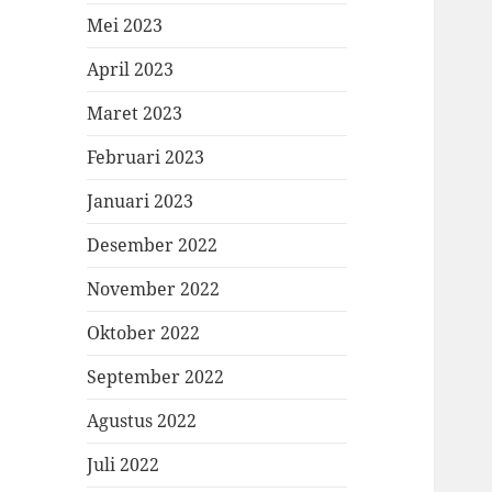
Mei 2023
April 2023
Maret 2023
Februari 2023
Januari 2023
Desember 2022
November 2022
Oktober 2022
September 2022
Agustus 2022
Juli 2022