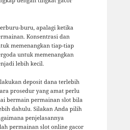
engkap dengan tingkat gacor
rburu-buru, apalagi ketika
rmainan. Konsentrasi dan
ntuk memenangkan tiap-tiap
tergoda untuk memenangkan
jadi lebih kecil.
akukan deposit dana terlebih
tara prosedur yang amat perlu
ai bermain permainan slot bila
bih dahulu. Silakan Anda pilih
bagaimana penjelasannya
lah permainan slot online gacor