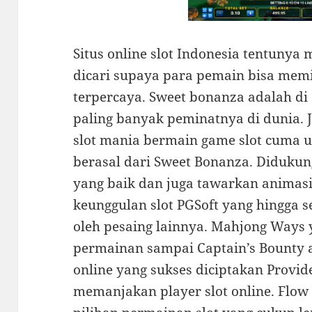
Situs online slot Indonesia tentunya 
dicari supaya para pemain bisa memil
terpercaya. Sweet bonanza adalah di 
paling banyak peminatnya di dunia. J
slot mania bermain game slot cuma 
berasal dari Sweet Bonanza. Didukun
yang baik dan juga tawarkan animasi
keunggulan slot PGSoft yang hingga 
oleh pesaing lainnya. Mahjong Ways 
permainan sampai Captain’s Bounty a
online yang sukses diciptakan Provid
memanjakan player slot online. Flo