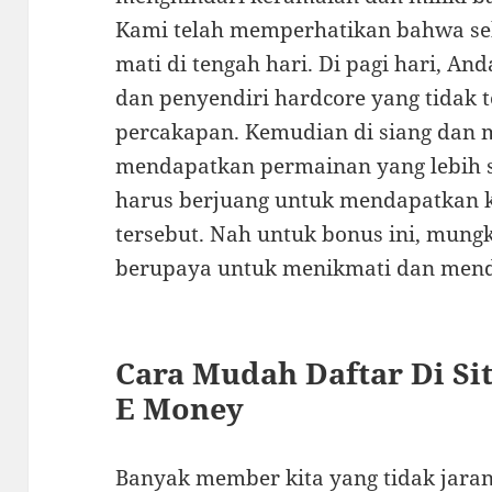
Kami telah memperhatikan bahwa seb
mati di tengah hari. Di pagi hari, 
dan penyendiri hardcore yang tidak t
percakapan. Kemudian di siang dan 
mendapatkan permainan yang lebih 
harus berjuang untuk mendapatkan ku
tersebut. Nah untuk bonus ini, mungk
berupaya untuk menikmati dan mend
Cara Mudah Daftar Di Sit
E Money
Banyak member kita yang tidak jaran