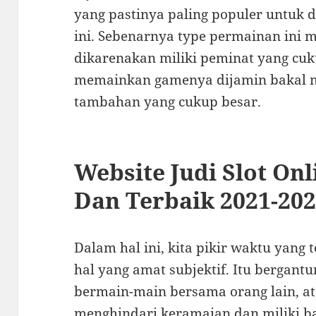
yang pastinya paling populer untuk 
ini. Sebenarnya type permainan ini 
dikarenakan miliki peminat yang cu
memainkan gamenya dijamin bakal 
tambahan yang cukup besar.
Website Judi Slot On
Dan Terbaik 2021-202
Dalam hal ini, kita pikir waktu yang 
hal yang amat subjektif. Itu bergan
bermain-main bersama orang lain, at
menghindari keramaian dan miliki ba