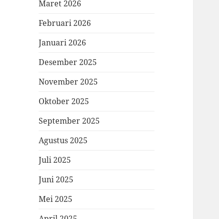
Maret 2026
Februari 2026
Januari 2026
Desember 2025
November 2025
Oktober 2025
September 2025
Agustus 2025
Juli 2025
Juni 2025
Mei 2025
April 2025