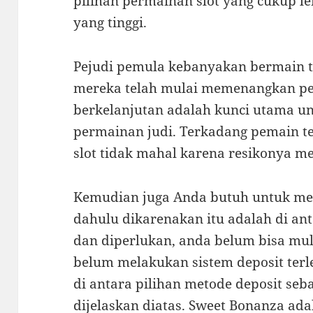
pilihan permainan slot yang cukup l
yang tinggi.
Pejudi pemula kebanyakan bermain te
mereka telah mulai memenangkan pe
berkelanjutan adalah kunci utama u
permainan judi. Terkadang pemain 
slot tidak mahal karena resikonya men
Kemudian juga Anda butuh untuk mel
dahulu dikarenakan itu adalah di an
dan diperlukan, anda belum bisa mul
belum melakukan sistem deposit terle
di antara pilihan metode deposit se
dijelaskan diatas. Sweet Bonanza ada