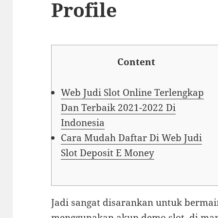
Profile
Content
Web Judi Slot Online Terlengkap
Dan Terbaik 2021-2022 Di
Indonesia
Cara Mudah Daftar Di Web Judi
Slot Deposit E Money
Jadi sangat disarankan untuk bermai
menggunakan akun demo slot, di man