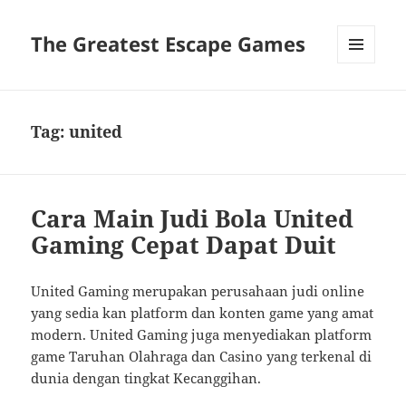
The Greatest Escape Games
MENU
DAN
WIDGET
Tag:
united
Cara Main Judi Bola United
Gaming Cepat Dapat Duit
United Gaming merupakan perusahaan judi online
yang sedia kan platform dan konten game yang amat
modern. United Gaming juga menyediakan platform
game Taruhan Olahraga dan Casino yang terkenal di
dunia dengan tingkat Kecanggihan.