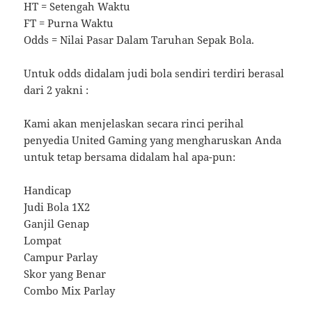
HT = Setengah Waktu
FT = Purna Waktu
Odds = Nilai Pasar Dalam Taruhan Sepak Bola.
Untuk odds didalam judi bola sendiri terdiri berasal
dari 2 yakni :
Kami akan menjelaskan secara rinci perihal
penyedia United Gaming yang mengharuskan Anda
untuk tetap bersama didalam hal apa-pun:
Handicap
Judi Bola 1X2
Ganjil Genap
Lompat
Campur Parlay
Skor yang Benar
Combo Mix Parlay