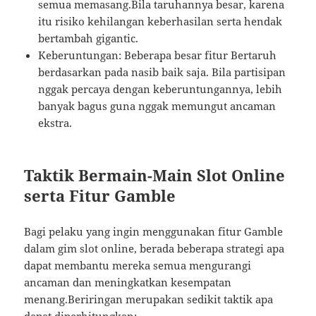
semua memasang.Bila taruhannya besar, karena
itu risiko kehilangan keberhasilan serta hendak
bertambah gigantic.
Keberuntungan: Beberapa besar fitur Bertaruh
berdasarkan pada nasib baik saja. Bila partisipan
nggak percaya dengan keberuntungannya, lebih
banyak bagus guna nggak memungut ancaman
ekstra.
Taktik Bermain-Main Slot Online
serta Fitur Gamble
Bagi pelaku yang ingin menggunakan fitur Gamble
dalam gim slot online, berada beberapa strategi apa
dapat membantu mereka semua mengurangi
ancaman dan meningkatkan kesempatan
menang.Beriringan merupakan sedikit taktik apa