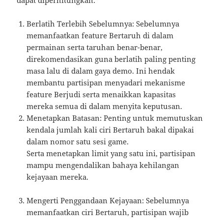
dapat diperhitungkan:
Berlatih Terlebih Sebelumnya: Sebelumnya
memanfaatkan feature Bertaruh di dalam
permainan serta taruhan benar-benar,
direkomendasikan guna berlatih paling penting
masa lalu di dalam gaya demo. Ini hendak
membantu partisipan menyadari mekanisme
feature Berjudi serta menaikkan kapasitas
mereka semua di dalam menyita keputusan.
Menetapkan Batasan: Penting untuk memutuskan
kendala jumlah kali ciri Bertaruh bakal dipakai
dalam nomor satu sesi game.
Serta menetapkan limit yang satu ini, partisipan
mampu mengendalikan bahaya kehilangan
kejayaan mereka.
Mengerti Penggandaan Kejayaan: Sebelumnya
memanfaatkan ciri Bertaruh, partisipan wajib