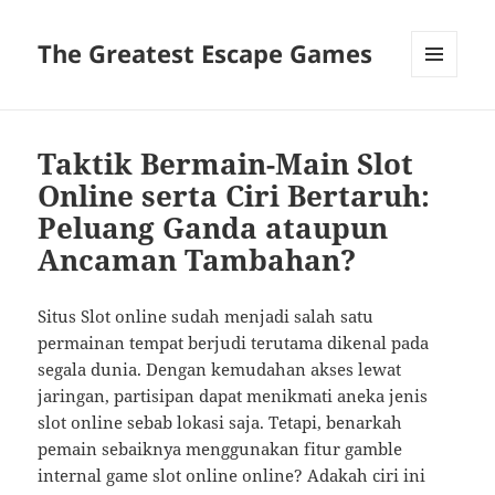
The Greatest Escape Games
MENU
DAN
WIDGET
Taktik Bermain-Main Slot
Online serta Ciri Bertaruh:
Peluang Ganda ataupun
Ancaman Tambahan?
Situs Slot online sudah menjadi salah satu
permainan tempat berjudi terutama dikenal pada
segala dunia. Dengan kemudahan akses lewat
jaringan, partisipan dapat menikmati aneka jenis
slot online sebab lokasi saja. Tetapi, benarkah
pemain sebaiknya menggunakan fitur gamble
internal game slot online online? Adakah ciri ini