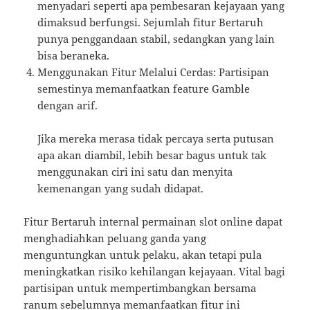
menyadari seperti apa pembesaran kejayaan yang
dimaksud berfungsi. Sejumlah fitur Bertaruh
punya penggandaan stabil, sedangkan yang lain
bisa beraneka.
Menggunakan Fitur Melalui Cerdas: Partisipan
semestinya memanfaatkan feature Gamble
dengan arif.
Jika mereka merasa tidak percaya serta putusan
apa akan diambil, lebih besar bagus untuk tak
menggunakan ciri ini satu dan menyita
kemenangan yang sudah didapat.
Fitur Bertaruh internal permainan slot online dapat
menghadiahkan peluang ganda yang
menguntungkan untuk pelaku, akan tetapi pula
meningkatkan risiko kehilangan kejayaan. Vital bagi
partisipan untuk mempertimbangkan bersama
ranum sebelumnya memanfaatkan fitur ini