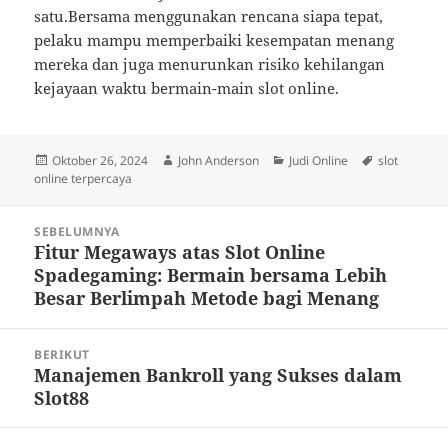
satu.Bersama menggunakan rencana siapa tepat,
pelaku mampu memperbaiki kesempatan menang
mereka dan juga menurunkan risiko kehilangan
kejayaan waktu bermain-main slot online.
Diposkan
Penulis
Kategori
Tag
Oktober 26, 2024
John Anderson
Judi Online
slot
pada
online terpercaya
Navigasi
SEBELUMNYA
pos
Fitur Megaways atas Slot Online
Pos
Spadegaming: Bermain bersama Lebih
sebelumnya:
Besar Berlimpah Metode bagi Menang
BERIKUT
Manajemen Bankroll yang Sukses dalam
Pos
Slot88
berikutnya: