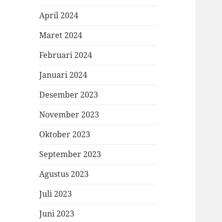
April 2024
Maret 2024
Februari 2024
Januari 2024
Desember 2023
November 2023
Oktober 2023
September 2023
Agustus 2023
Juli 2023
Juni 2023