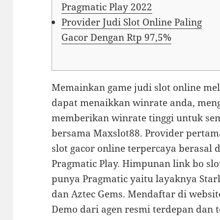
Pragmatic Play 2022
Provider Judi Slot Online Paling
Gacor Dengan Rtp 97,5%
Memainkan game judi slot online mel
dapat menaikkan winrate anda, meng
memberikan winrate tinggi untuk s
bersama Maxslot88. Provider pertam
slot gacor online terpercaya berasal 
Pragmatic Play. Himpunan link bo s
punya Pragmatic yaitu layaknya Starl
dan Aztec Gems. Mendaftar di website 
Demo dari agen resmi terdepan dan 