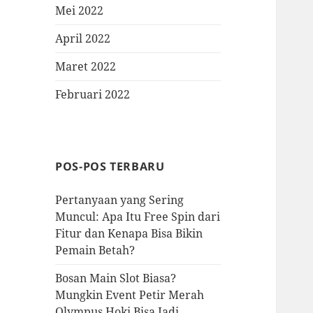
Mei 2022
April 2022
Maret 2022
Februari 2022
POS-POS TERBARU
Pertanyaan yang Sering
Muncul: Apa Itu Free Spin dari
Fitur dan Kenapa Bisa Bikin
Pemain Betah?
Bosan Main Slot Biasa?
Mungkin Event Petir Merah
Olympus Hoki Bisa Jadi