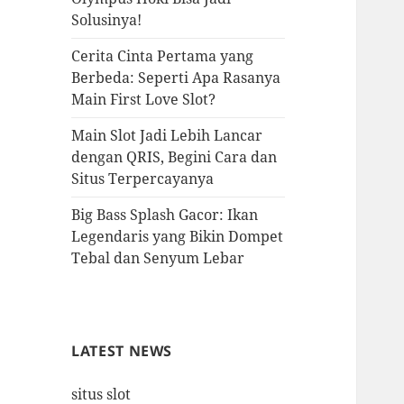
Solusinya!
Cerita Cinta Pertama yang
Berbeda: Seperti Apa Rasanya
Main First Love Slot?
Main Slot Jadi Lebih Lancar
dengan QRIS, Begini Cara dan
Situs Terpercayanya
Big Bass Splash Gacor: Ikan
Legendaris yang Bikin Dompet
Tebal dan Senyum Lebar
LATEST NEWS
situs slot