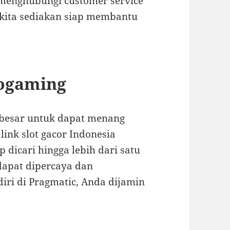
g menghubungi customer service
 kita sediakan siap membantu
rogaming
 besar untuk dapat menang
link slot gacor Indonesia
p dicari hingga lebih dari satu
 dapat dipercaya dan
iri di Pragmatic, Anda dijamin