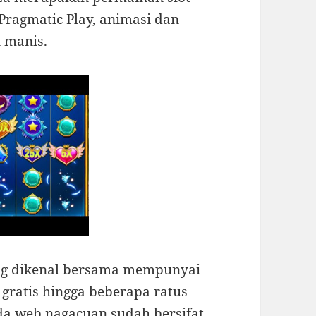
 Pragmatic Play, animasi dan
 manis.
yang dikenal bersama mempunyai
gratis hingga beberapa ratus
ada web nagacuan sudah bersifat