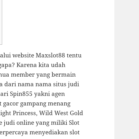
alui website Maxslot88 tentu
apa? Karena kita udah
emua member yang bermain
a dari nama nama situs judi
dari Spin855 yakni agen
lot gacor gampang menang
ight Princess, Wild West Gold
judi online yang miliki Slot
terpercaya menyediakan slot