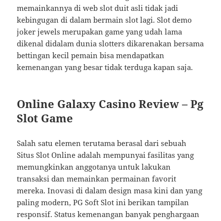
memainkannya di web slot duit asli tidak jadi
kebingugan di dalam bermain slot lagi. Slot demo
joker jewels merupakan game yang udah lama
dikenal didalam dunia slotters dikarenakan bersama
bettingan kecil pemain bisa mendapatkan
kemenangan yang besar tidak terduga kapan saja.
Online Galaxy Casino Review – Pg
Slot Game
Salah satu elemen terutama berasal dari sebuah
Situs Slot Online adalah mempunyai fasilitas yang
memungkinkan anggotanya untuk lakukan
transaksi dan memainkan permainan favorit
mereka. Inovasi di dalam design masa kini dan yang
paling modern, PG Soft Slot ini berikan tampilan
responsif. Status kemenangan banyak penghargaan