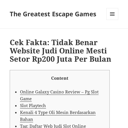
The Greatest Escape Games
MENU
DAN
WIDGET
Cek Fakta: Tidak Benar
Website Judi Online Mesti
Setor Rp200 Juta Per Bulan
Content
Online Galaxy Casino Review – Pg Slot
Game
Slot Playtech
Kenali 4 Type Oli Mesin Berdasarkan
Bahan
Tag: Daftar Web Judi Slot Online