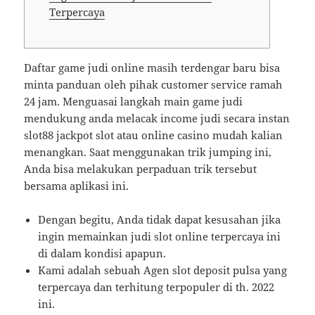
Terpercaya
Daftar game judi online masih terdengar baru bisa
minta panduan oleh pihak customer service ramah
24 jam. Menguasai langkah main game judi
mendukung anda melacak income judi secara instan
slot88 jackpot slot atau online casino mudah kalian
menangkan. Saat menggunakan trik jumping ini,
Anda bisa melakukan perpaduan trik tersebut
bersama aplikasi ini.
Dengan begitu, Anda tidak dapat kesusahan jika
ingin memainkan judi slot online terpercaya ini
di dalam kondisi apapun.
Kami adalah sebuah Agen slot deposit pulsa yang
terpercaya dan terhitung terpopuler di th. 2022
ini.