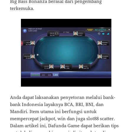
Big Bass Bonanza berasal dari pengembang
terkemuka.
Anda dapat laksanakan penyetoran melalui bank-
bank Indonesia layaknya BCA, BRI, BNI, dan
Mandiri. Item utama ini berfungsi untuk
mempercepat jackpot, win dan juga slot88 scatter.
Dalam artikel ini, Dafunda Game dapat berikan tips