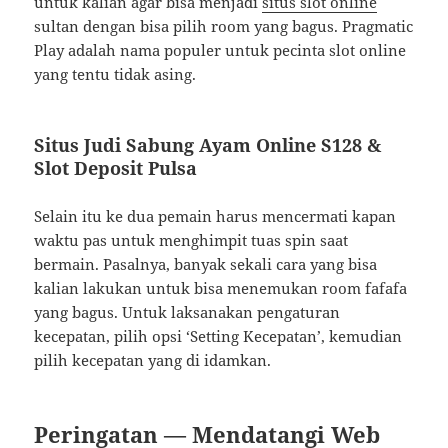
untuk kalian agar bisa menjadi
situs slot online
sultan dengan bisa pilih room yang bagus. Pragmatic
Play adalah nama populer untuk pecinta slot online
yang tentu tidak asing.
Situs Judi Sabung Ayam Online S128 &
Slot Deposit Pulsa
Selain itu ke dua pemain harus mencermati kapan
waktu pas untuk menghimpit tuas spin saat
bermain. Pasalnya, banyak sekali cara yang bisa
kalian lakukan untuk bisa menemukan room fafafa
yang bagus. Untuk laksanakan pengaturan
kecepatan, pilih opsi ‘Setting Kecepatan’, kemudian
pilih kecepatan yang di idamkan.
Peringatan — Mendatangi Web