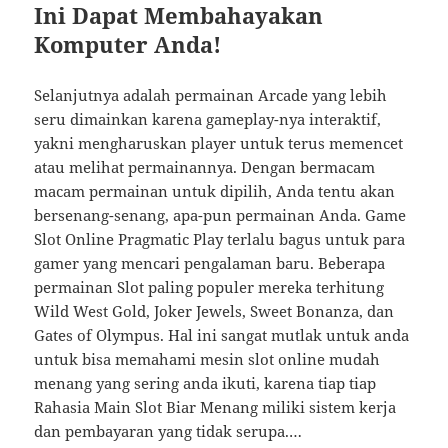
Ini Dapat Membahayakan
Komputer Anda!
Selanjutnya adalah permainan Arcade yang lebih
seru dimainkan karena gameplay-nya interaktif,
yakni mengharuskan player untuk terus memencet
atau melihat permainannya. Dengan bermacam
macam permainan untuk dipilih, Anda tentu akan
bersenang-senang, apa-pun permainan Anda. Game
Slot Online Pragmatic Play terlalu bagus untuk para
gamer yang mencari pengalaman baru. Beberapa
permainan Slot paling populer mereka terhitung
Wild West Gold, Joker Jewels, Sweet Bonanza, dan
Gates of Olympus. Hal ini sangat mutlak untuk anda
untuk bisa memahami mesin slot online mudah
menang yang sering anda ikuti, karena tiap tiap
Rahasia Main Slot Biar Menang miliki sistem kerja
dan pembayaran yang tidak serupa.…