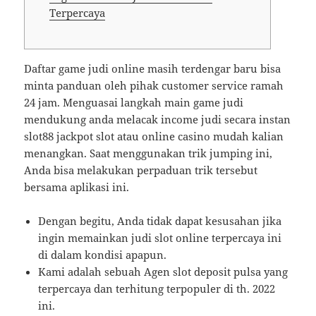
Terpercaya
Daftar game judi online masih terdengar baru bisa
minta panduan oleh pihak customer service ramah
24 jam. Menguasai langkah main game judi
mendukung anda melacak income judi secara instan
slot88 jackpot slot atau online casino mudah kalian
menangkan. Saat menggunakan trik jumping ini,
Anda bisa melakukan perpaduan trik tersebut
bersama aplikasi ini.
Dengan begitu, Anda tidak dapat kesusahan jika
ingin memainkan judi slot online terpercaya ini
di dalam kondisi apapun.
Kami adalah sebuah Agen slot deposit pulsa yang
terpercaya dan terhitung terpopuler di th. 2022
ini.