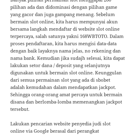
pilihan ada dan didominasi dengan pilihan game
yang gacor dan juga gampang menang. Sebelum
bermain slot online, kita harus mempunyai akun
bersama langkah mendaftar di website slot online
terpercaya, salah satunya yakni 168WBTOTO. Dalam
proses pendaftaran, kita harus mengisi data-data
dengan baik layaknya nama jelas, no rekening dan
nama bank. Kemudian jika sudajh selesai, kita dapat
lakukan setor dana / deposit yang selanjutnya
digunakan untuk bermain slot online. Keunggulan
dari semua permainan slot yang ada di sbobet
adalah kemudahan dalam mendapatkan jackpot.
Sehingga orang-orang amat percaya untuk bermain
disana dan berlomba-lomba memenangkan jackpot
tersebut.
Lakukan pencarian website penyedia judi slot
online via Google berasal dari perangkat