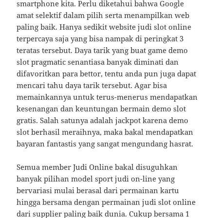
smartphone kita. Perlu diketahui bahwa Google
amat selektif dalam pilih serta menampilkan web
paling baik. Hanya sedikit website judi slot online
terpercaya saja yang bisa nampak di peringkat 3
teratas tersebut. Daya tarik yang buat game demo
slot pragmatic senantiasa banyak diminati dan
difavoritkan para bettor, tentu anda pun juga dapat
mencari tahu daya tarik tersebut. Agar bisa
memainkannya untuk terus-menerus mendapatkan
kesenangan dan keuntungan bermain demo slot
gratis. Salah satunya adalah jackpot karena demo
slot berhasil meraihnya, maka bakal mendapatkan
bayaran fantastis yang sangat mengundang hasrat.
Semua member Judi Online bakal disuguhkan
banyak pilihan model sport judi on-line yang
bervariasi mulai berasal dari permainan kartu
hingga bersama dengan permainan judi slot online
dari supplier paling baik dunia. Cukup bersama 1