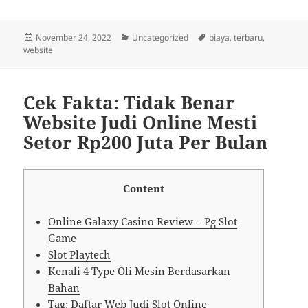
Diposkan
Kategori
Tag
November 24, 2022
Uncategorized
biaya
,
terbaru
,
pada
website
Cek Fakta: Tidak Benar
Website Judi Online Mesti
Setor Rp200 Juta Per Bulan
Content
Online Galaxy Casino Review – Pg Slot
Game
Slot Playtech
Kenali 4 Type Oli Mesin Berdasarkan
Bahan
Tag: Daftar Web Judi Slot Online