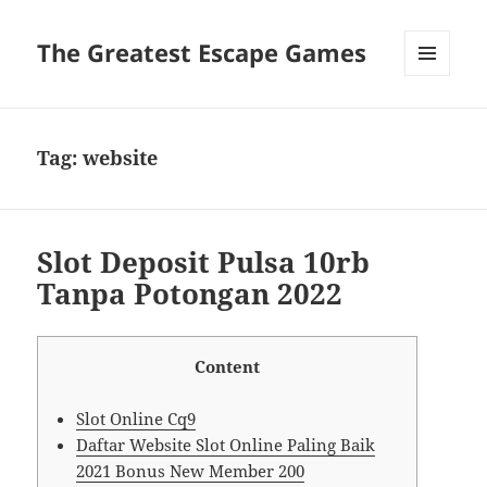
The Greatest Escape Games
MENU
DAN
WIDGET
Tag:
website
Slot Deposit Pulsa 10rb
Tanpa Potongan 2022
Content
Slot Online Cq9
Daftar Website Slot Online Paling Baik
2021 Bonus New Member 200