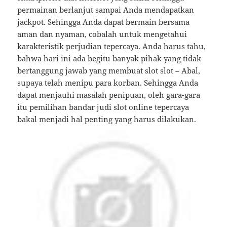
permainan berlanjut sampai Anda mendapatkan
jackpot. Sehingga Anda dapat bermain bersama
aman dan nyaman, cobalah untuk mengetahui
karakteristik perjudian tepercaya. Anda harus tahu,
bahwa hari ini ada begitu banyak pihak yang tidak
bertanggung jawab yang membuat slot slot – Abal,
supaya telah menipu para korban. Sehingga Anda
dapat menjauhi masalah penipuan, oleh gara-gara
itu pemilihan bandar judi slot online tepercaya
bakal menjadi hal penting yang harus dilakukan.