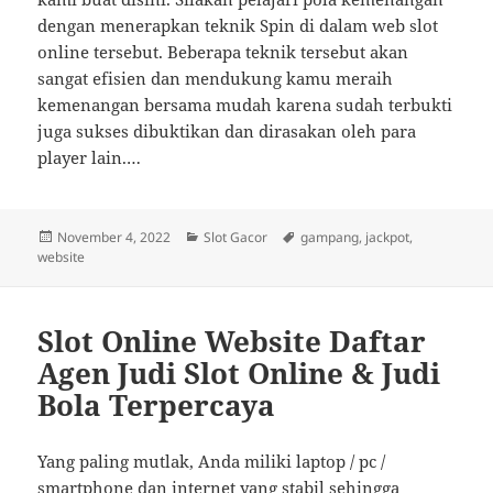
dengan menerapkan teknik Spin di dalam web slot
online tersebut. Beberapa teknik tersebut akan
sangat efisien dan mendukung kamu meraih
kemenangan bersama mudah karena sudah terbukti
juga sukses dibuktikan dan dirasakan oleh para
player lain.…
Diposkan
Kategori
Tag
November 4, 2022
Slot Gacor
gampang
,
jackpot
,
pada
website
Slot Online Website Daftar
Agen Judi Slot Online & Judi
Bola Terpercaya
Yang paling mutlak, Anda miliki laptop / pc /
smartphone dan internet yang stabil sehingga