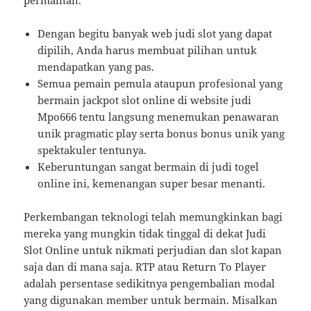
permainan.
Dengan begitu banyak web judi slot yang dapat
dipilih, Anda harus membuat pilihan untuk
mendapatkan yang pas.
Semua pemain pemula ataupun profesional yang
bermain jackpot slot online di website judi
Mpo666 tentu langsung menemukan penawaran
unik pragmatic play serta bonus bonus unik yang
spektakuler tentunya.
Keberuntungan sangat bermain di judi togel
online ini, kemenangan super besar menanti.
Perkembangan teknologi telah memungkinkan bagi
mereka yang mungkin tidak tinggal di dekat Judi
Slot Online untuk nikmati perjudian dan slot kapan
saja dan di mana saja. RTP atau Return To Player
adalah persentase sedikitnya pengembalian modal
yang digunakan member untuk bermain. Misalkan