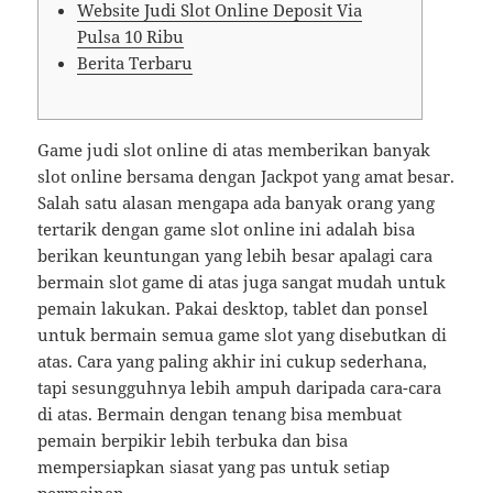
Website Judi Slot Online Deposit Via
Pulsa 10 Ribu
Berita Terbaru
Game judi slot online di atas memberikan banyak
slot online bersama dengan Jackpot yang amat besar.
Salah satu alasan mengapa ada banyak orang yang
tertarik dengan game slot online ini adalah bisa
berikan keuntungan yang lebih besar apalagi cara
bermain slot game di atas juga sangat mudah untuk
pemain lakukan. Pakai desktop, tablet dan ponsel
untuk bermain semua game slot yang disebutkan di
atas. Cara yang paling akhir ini cukup sederhana,
tapi sesungguhnya lebih ampuh daripada cara-cara
di atas. Bermain dengan tenang bisa membuat
pemain berpikir lebih terbuka dan bisa
mempersiapkan siasat yang pas untuk setiap