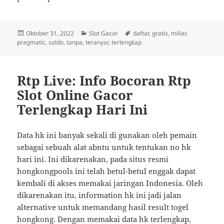
Diposkan
Kategori
Tag
Oktober 31, 2022
Slot Gacor
daftar
,
gratis
,
miliar
,
pada
pragmatic
,
saldo
,
tanpa
,
teranyar
,
terlengkap
Rtp Live: Info Bocoran Rtp
Slot Online Gacor
Terlengkap Hari Ini
Data hk ini banyak sekali di gunakan oleh pemain
sebagai sebuah alat abntu untuk tentukan no hk
hari ini. Ini dikarenakan, pada situs resmi
hongkongpools ini telah betul-betul enggak dapat
kembali di akses memakai jaringan Indonesia. Oleh
dikarenakan itu, information hk ini jadi jalan
alternative untuk memandang hasil result togel
hongkong. Dengan memakai data hk terlengkap,