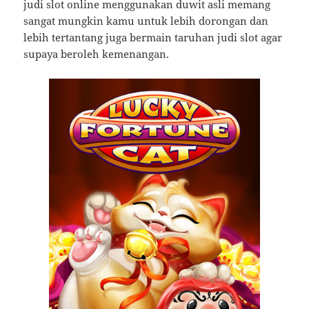
judi slot online menggunakan duwit asli memang
sangat mungkin kamu untuk lebih dorongan dan
lebih tertantang juga bermain taruhan judi slot agar
supaya beroleh kemenangan.