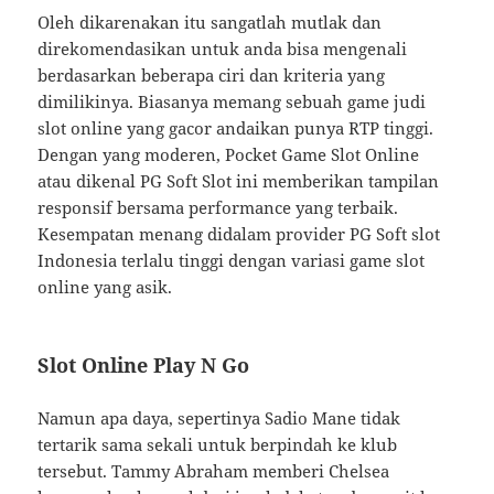
Oleh dikarenakan itu sangatlah mutlak dan
direkomendasikan untuk anda bisa mengenali
berdasarkan beberapa ciri dan kriteria yang
dimilikinya. Biasanya memang sebuah game judi
slot online yang gacor andaikan punya RTP tinggi.
Dengan yang moderen, Pocket Game Slot Online
atau dikenal PG Soft Slot ini memberikan tampilan
responsif bersama performance yang terbaik.
Kesempatan menang didalam provider PG Soft slot
Indonesia terlalu tinggi dengan variasi game slot
online yang asik.
Slot Online Play N Go
Namun apa daya, sepertinya Sadio Mane tidak
tertarik sama sekali untuk berpindah ke klub
tersebut. Tammy Abraham memberi Chelsea