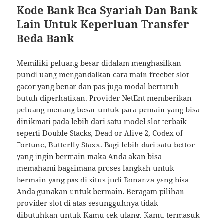
Kode Bank Bca Syariah Dan Bank
Lain Untuk Keperluan Transfer
Beda Bank
Memiliki peluang besar didalam menghasilkan
pundi uang mengandalkan cara main freebet slot
gacor yang benar dan pas juga modal bertaruh
butuh diperhatikan. Provider NetEnt memberikan
peluang menang besar untuk para pemain yang bisa
dinikmati pada lebih dari satu model slot terbaik
seperti Double Stacks, Dead or Alive 2, Codex of
Fortune, Butterfly Staxx. Bagi lebih dari satu bettor
yang ingin bermain maka Anda akan bisa
memahami bagaimana proses langkah untuk
bermain yang pas di situs judi Bonanza yang bisa
Anda gunakan untuk bermain. Beragam pilihan
provider slot di atas sesungguhnya tidak
dibutuhkan untuk Kamu cek ulang. Kamu termasuk