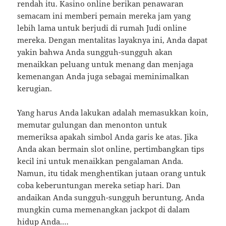
rendah itu. Kasino online berikan penawaran
semacam ini memberi pemain mereka jam yang
lebih lama untuk berjudi di rumah Judi online
mereka. Dengan mentalitas layaknya ini, Anda dapat
yakin bahwa Anda sungguh-sungguh akan
menaikkan peluang untuk menang dan menjaga
kemenangan Anda juga sebagai meminimalkan
kerugian.
Yang harus Anda lakukan adalah memasukkan koin,
memutar gulungan dan menonton untuk
memeriksa apakah simbol Anda garis ke atas. Jika
Anda akan bermain slot online, pertimbangkan tips
kecil ini untuk menaikkan pengalaman Anda.
Namun, itu tidak menghentikan jutaan orang untuk
coba keberuntungan mereka setiap hari. Dan
andaikan Anda sungguh-sungguh beruntung, Anda
mungkin cuma memenangkan jackpot di dalam
hidup Anda.…