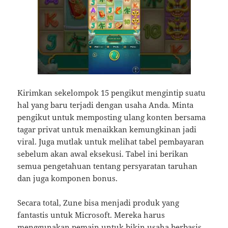
Kirimkan sekelompok 15 pengikut mengintip suatu
hal yang baru terjadi dengan usaha Anda. Minta
pengikut untuk memposting ulang konten bersama
tagar privat untuk menaikkan kemungkinan jadi
viral. Juga mutlak untuk melihat tabel pembayaran
sebelum akan awal eksekusi. Tabel ini berikan
semua pengetahuan tentang persyaratan taruhan
dan juga komponen bonus.
Secara total, Zune bisa menjadi produk yang
fantastis untuk Microsoft. Mereka harus
menggunakan pemain untuk bikin usaha berbasis