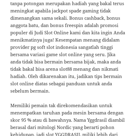
tanpa potongan merupakan hadiah yang bakal terus
meningkat apabila jackpot spade gaming tidak
dimenangkan sama sekali. Bonus cashback, bonus
anggota batu, dan bonus freespin adalah promosi
populer di Judi Slot Online kami dan kita ingin Anda
menikmatinya juga! Kesempatan menang didalam
provider pg soft slot indonesia sangatlah tinggi
bersama variasi game slot online yang seru. Jika
anda tidak bisa bermain bersama bijak, maka anda
tidak bakal bisa arena slot88 menang dan nikmati
hadiah. Oleh dikarenakan itu, jadikan tips bermain
slot online diatas sebagai panduan untuk anda
sebelum bermain.
Memiliki pemain tak direkomendasikan untuk
menempatkan taruhan pada mesin bersama dengan
skor 95 % atau di bawahnya. Nama Yggdrasil diambil
berasal dari mitologi Nordic yang berarti pohon
kehidupan, jadi slot YGGDRASIL miliki lebih dari