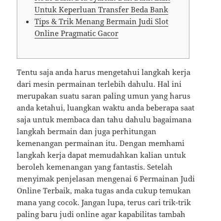
Untuk Keperluan Transfer Beda Bank
Tips & Trik Menang Bermain Judi Slot
Online Pragmatic Gacor
Tentu saja anda harus mengetahui langkah kerja
dari mesin permainan terlebih dahulu. Hal ini
merupakan suatu saran paling umun yang harus
anda ketahui, luangkan waktu anda beberapa saat
saja untuk membaca dan tahu dahulu bagaimana
langkah bermain dan juga perhitungan
kemenangan permainan itu. Dengan memhami
langkah kerja dapat memudahkan kalian untuk
beroleh kemenangan yang fantastis. Setelah
menyimak penjelasan mengenai 6 Permainan Judi
Online Terbaik, maka tugas anda cukup temukan
mana yang cocok. Jangan lupa, terus cari trik-trik
paling baru judi online agar kapabilitas tambah