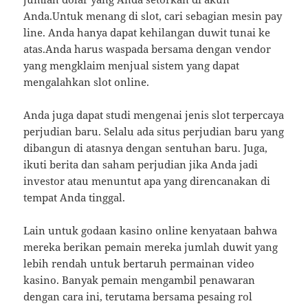
Anda.Untuk menang di slot, cari sebagian mesin pay
line. Anda hanya dapat kehilangan duwit tunai ke
atas.Anda harus waspada bersama dengan vendor
yang mengklaim menjual sistem yang dapat
mengalahkan slot online.
Anda juga dapat studi mengenai jenis slot terpercaya
perjudian baru. Selalu ada situs perjudian baru yang
dibangun di atasnya dengan sentuhan baru. Juga,
ikuti berita dan saham perjudian jika Anda jadi
investor atau menuntut apa yang direncanakan di
tempat Anda tinggal.
Lain untuk godaan kasino online kenyataan bahwa
mereka berikan pemain mereka jumlah duwit yang
lebih rendah untuk bertaruh permainan video
kasino. Banyak pemain mengambil penawaran
dengan cara ini, terutama bersama pesaing rol