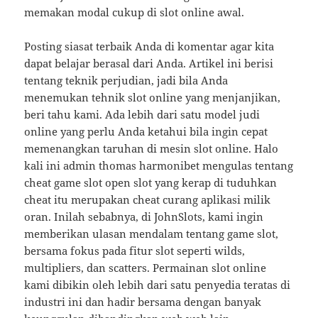
memakan modal cukup di slot online awal.
Posting siasat terbaik Anda di komentar agar kita
dapat belajar berasal dari Anda. Artikel ini berisi
tentang teknik perjudian, jadi bila Anda
menemukan tehnik slot online yang menjanjikan,
beri tahu kami. Ada lebih dari satu model judi
online yang perlu Anda ketahui bila ingin cepat
memenangkan taruhan di mesin slot online. Halo
kali ini admin thomas harmonibet mengulas tentang
cheat game slot open slot yang kerap di tuduhkan
cheat itu merupakan cheat curang aplikasi milik
oran. Inilah sebabnya, di JohnSlots, kami ingin
memberikan ulasan mendalam tentang game slot,
bersama fokus pada fitur slot seperti wilds,
multipliers, dan scatters. Permainan slot online
kami dibikin oleh lebih dari satu penyedia teratas di
industri ini dan hadir bersama dengan banyak