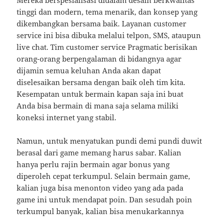
tinggi dan modern, tema menarik, dan konsep yang
dikembangkan bersama baik. Layanan customer
service ini bisa dibuka melalui telpon, SMS, ataupun
live chat. Tim customer service Pragmatic berisikan
orang-orang berpengalaman di bidangnya agar
dijamin semua keluhan Anda akan dapat
diselesaikan bersama dengan baik oleh tim kita.
Kesempatan untuk bermain kapan saja ini buat
Anda bisa bermain di mana saja selama miliki
koneksi internet yang stabil.
Namun, untuk menyatukan pundi demi pundi duwit
berasal dari game memang harus sabar. Kalian
hanya perlu rajin bermain agar bonus yang
diperoleh cepat terkumpul. Selain bermain game,
kalian juga bisa menonton video yang ada pada
game ini untuk mendapat poin. Dan sesudah poin
terkumpul banyak, kalian bisa menukarkannya