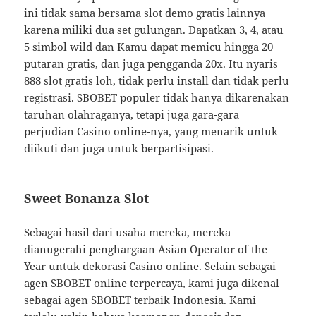
ini tidak sama bersama slot demo gratis lainnya
karena miliki dua set gulungan. Dapatkan 3, 4, atau
5 simbol wild dan Kamu dapat memicu hingga 20
putaran gratis, dan juga pengganda 20x. Itu nyaris
888 slot gratis loh, tidak perlu install dan tidak perlu
registrasi. SBOBET populer tidak hanya dikarenakan
taruhan olahraganya, tetapi juga gara-gara
perjudian Casino online-nya, yang menarik untuk
diikuti dan juga untuk berpartisipasi.
Sweet Bonanza Slot
Sebagai hasil dari usaha mereka, mereka
dianugerahi penghargaan Asian Operator of the
Year untuk dekorasi Casino online. Selain sebagai
agen SBOBET online terpercaya, kami juga dikenal
sebagai agen SBOBET terbaik Indonesia. Kami