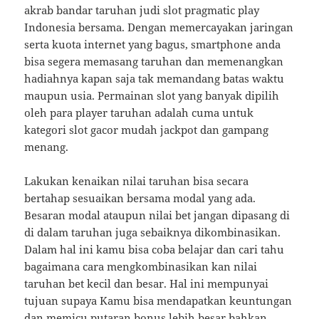
akrab bandar taruhan judi slot pragmatic play
Indonesia bersama. Dengan memercayakan jaringan
serta kuota internet yang bagus, smartphone anda
bisa segera memasang taruhan dan memenangkan
hadiahnya kapan saja tak memandang batas waktu
maupun usia. Permainan slot yang banyak dipilih
oleh para player taruhan adalah cuma untuk
kategori slot gacor mudah jackpot dan gampang
menang.
Lakukan kenaikan nilai taruhan bisa secara
bertahap sesuaikan bersama modal yang ada.
Besaran modal ataupun nilai bet jangan dipasang di
di dalam taruhan juga sebaiknya dikombinasikan.
Dalam hal ini kamu bisa coba belajar dan cari tahu
bagaimana cara mengkombinasikan kan nilai
taruhan bet kecil dan besar. Hal ini mempunyai
tujuan supaya Kamu bisa mendapatkan keuntungan
dan memicu putaran bonus lebih besar bahkan