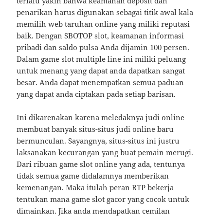
terlalu yakin bahwa keamanan deposit dan
penarikan harus digunakan sebagai titik awal kala
memilih web taruhan online yang miliki reputasi
baik. Dengan SBOTOP slot, keamanan informasi
pribadi dan saldo pulsa Anda dijamin 100 persen.
Dalam game slot multiple line ini miliki peluang
untuk menang yang dapat anda dapatkan sangat
besar. Anda dapat menempatkan semua paduan
yang dapat anda ciptakan pada setiap barisan.
Ini dikarenakan karena meledaknya judi online
membuat banyak situs-situs judi online baru
bermunculan. Sayangnya, situs-situs ini justru
laksanakan kecurangan yang buat pemain merugi.
Dari ribuan game slot online yang ada, tentunya
tidak semua game didalamnya memberikan
kemenangan. Maka itulah peran RTP bekerja
tentukan mana game slot gacor yang cocok untuk
dimainkan. Jika anda mendapatkan cemilan