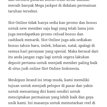
meraih banyak Mega jackpot di didalam permainan
taruhan tersebut.
Slot Online tidak hanya sedia kan promo dan bonus
untuk new member saja bagi yang telah lama join
juga mendapatkan promo reload bonus dan
cashback menarik. Slot Online juga ada sediakan
bonus tahun baru, imlek, lebaran, natal, apalagi di
semua hari perayaan yang spesial. Maka berasal dari
itu anda jangan ragu lagi untuk segera lakukan
deposit pertama untuk menjadi member paling baik
di situs judi online Slot Online Indonesia.
Meskipun brand ini tetap muda, kami memiliki
tujuan untuk menjadi pelopor di pasar dan yakin
untuk menantang diri kami sendiri untuk
menciptakan permainan yang lebih baik dan gaya
unik kami. Ini masanya untuk memutarkan reel di