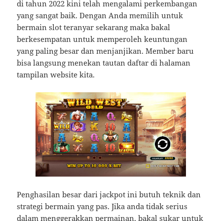
di tahun 2022 kini telah mengalami perkembangan
yang sangat baik. Dengan Anda memilih untuk
bermain slot teranyar sekarang maka bakal
berkesempatan untuk memperoleh keuntungan
yang paling besar dan menjanjikan. Member baru
bisa langsung menekan tautan daftar di halaman
tampilan website kita.
Penghasilan besar dari jackpot ini butuh teknik dan
strategi bermain yang pas. Jika anda tidak serius
dalam menggerakkan permainan, bakal sukar untuk