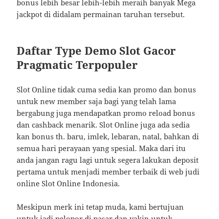
bonus lebih besar lebih-lebih meraih banyak Mega
jackpot di didalam permainan taruhan tersebut.
Daftar Type Demo Slot Gacor
Pragmatic Terpopuler
Slot Online tidak cuma sedia kan promo dan bonus
untuk new member saja bagi yang telah lama
bergabung juga mendapatkan promo reload bonus
dan cashback menarik. Slot Online juga ada sedia
kan bonus th. baru, imlek, lebaran, natal, bahkan di
semua hari perayaan yang spesial. Maka dari itu
anda jangan ragu lagi untuk segera lakukan deposit
pertama untuk menjadi member terbaik di web judi
online Slot Online Indonesia.
Meskipun merk ini tetap muda, kami bertujuan
untuk jadi pelopor di pasar dan yakin untuk