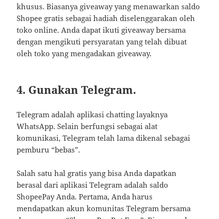
khusus. Biasanya giveaway yang menawarkan saldo
Shopee gratis sebagai hadiah diselenggarakan oleh
toko online. Anda dapat ikuti giveaway bersama
dengan mengikuti persyaratan yang telah dibuat
oleh toko yang mengadakan giveaway.
4. Gunakan Telegram.
Telegram adalah aplikasi chatting layaknya
WhatsApp. Selain berfungsi sebagai alat
komunikasi, Telegram telah lama dikenal sebagai
pemburu “bebas”.
Salah satu hal gratis yang bisa Anda dapatkan
berasal dari aplikasi Telegram adalah saldo
ShopeePay Anda. Pertama, Anda harus
mendapatkan akun komunitas Telegram bersama