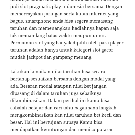
judi slot pragmatic play Indonesia bersama. Dengan
memercayakan jaringan serta kuota internet yang
bagus, smartphone anda bisa segera memasang
taruhan dan memenangkan hadiahnya kapan saja
tak memandang batas waktu maupun umur.
Permainan slot yang banyak dipilih oleh para player
taruhan adalah hanya untuk kategori slot gacor
mudah jackpot dan gampang menang.
Lakukan kenaikan nilai taruhan bisa secara
bertahap sesuaikan bersama dengan modal yang
ada. Besaran modal ataupun nilai bet jangan
dipasang di dalam taruhan juga sebaiknya
dikombinasikan. Dalam perihal ini kamu bisa
cobalah belajar dan cari tahu bagaimana langkah
mengkombinasikan kan nilai taruhan bet kecil dan
besar. Hal ini bertujuan supaya Kamu bisa
mendapatkan keuntungan dan memicu putaran