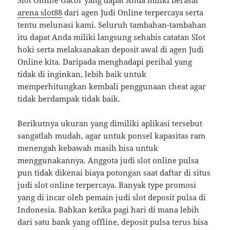
Slot Online Gacor yang dapat Anda miliki berasal
arena slot88
dari agen Judi Online terpercaya serta
tentu melunasi kami. Seluruh tambahan-tambahan
itu dapat Anda miliki langsung sehabis catatan Slot
hoki serta melaksanakan deposit awal di agen Judi
Online kita. Daripada menghadapi perihal yang
tidak di inginkan, lebih baik untuk
memperhitungkan kembali penggunaan cheat agar
tidak berdampak tidak baik.
Berikutnya ukuran yang dimiliki aplikasi tersebut
sangatlah mudah, agar untuk ponsel kapasitas ram
menengah kebawah masih bisa untuk
menggunakannya. Anggota judi slot online pulsa
pun tidak dikenai biaya potongan saat daftar di situs
judi slot online terpercaya. Banyak type promosi
yang di incar oleh pemain judi slot deposit pulsa di
Indonesia. Bahkan ketika pagi hari di mana lebih
dari satu bank yang offline, deposit pulsa terus bisa