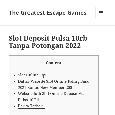
The Greatest Escape Games
MENU
DAN
WIDGET
Slot Deposit Pulsa 10rb
Tanpa Potongan 2022
Content
Slot Online Cq9
Daftar Website Slot Online Paling Baik
2021 Bonus New Member 200
Website Judi Slot Online Deposit Via
Pulsa 10 Ribu
Berita Terbaru