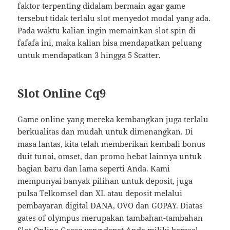
faktor terpenting didalam bermain agar game
tersebut tidak terlalu slot menyedot modal yang ada.
Pada waktu kalian ingin memainkan slot spin di
fafafa ini, maka kalian bisa mendapatkan peluang
untuk mendapatkan 3 hingga 5 Scatter.
Slot Online Cq9
Game online yang mereka kembangkan juga terlalu
berkualitas dan mudah untuk dimenangkan. Di
masa lantas, kita telah memberikan kembali bonus
duit tunai, omset, dan promo hebat lainnya untuk
bagian baru dan lama seperti Anda. Kami
mempunyai banyak pilihan untuk deposit, juga
pulsa Telkomsel dan XL atau deposit melalui
pembayaran digital DANA, OVO dan GOPAY. Diatas
gates of olympus merupakan tambahan-tambahan