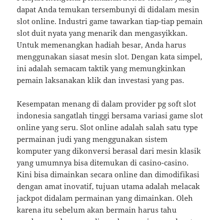
dapat Anda temukan tersembunyi di didalam mesin
slot online. Industri game tawarkan tiap-tiap pemain
slot duit nyata yang menarik dan mengasyikkan.
Untuk memenangkan hadiah besar, Anda harus
menggunakan siasat mesin slot. Dengan kata simpel,
ini adalah semacam taktik yang memungkinkan
pemain laksanakan klik dan investasi yang pas.
Kesempatan menang di dalam provider pg soft slot
indonesia sangatlah tinggi bersama variasi game slot
online yang seru. Slot online adalah salah satu type
permainan judi yang menggunakan sistem
komputer yang dikonversi berasal dari mesin klasik
yang umumnya bisa ditemukan di casino-casino.
Kini bisa dimainkan secara online dan dimodifikasi
dengan amat inovatif, tujuan utama adalah melacak
jackpot didalam permainan yang dimainkan. Oleh
karena itu sebelum akan bermain harus tahu