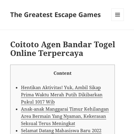
The Greatest Escape Games
MENU
DAN
WIDGET
Coitoto Agen Bandar Togel
Online Terpercaya
Content
Hentikan Aktivitas! Yuk, Ambil Sikap
Prima Waktu Merah Putih Dikibarkan
Pukul 1017 Wib
Anak-anak Manggarai Timur Kehilangan
Area Bermain Yang Nyaman, Kekerasan
Seksual Terus Meningkat
Selamat Datang Mahasiswa Baru 2022