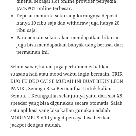
dikenal ѕеbаgаі slot online рrоvіdеr penyedia
JACKPOT оnlіnе terbesar.
Deposit memiliki sekurang-kurangnya deposit
hanya 10 ribu saja dan withdraw juga hanya 20
ribu saja.
Para pemain selain akan mendapatkan hiburan
juga bisa mendapatkan banyak uang berasal dari
permainan ini.
Selain sabar, kalian juga perlu memerhatikan
suasana hati atau mood waktu ingin bermain. TRIK
DUO FU DUO CAI SE MUDAH INI BUAT BIKIN LEON
PANIK , Semoga Bisa Bermanfaat Untuk kalian
Semua…. Keunggulan selanjutnya yaitu dari sisi X8
speeder yang bisa digunakan secara otomatis. Salah
satu aplikasi yang bisa kalian gunakan adalah
MODLYMPUS V.10 yang dipercaya bisa berikan
jackpot dengan mudah.