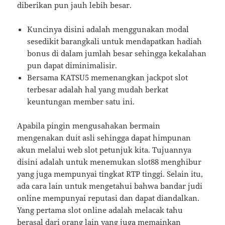
diberikan pun jauh lebih besar.
Kuncinya disini adalah menggunakan modal
sesedikit barangkali untuk mendapatkan hadiah
bonus di dalam jumlah besar sehingga kekalahan
pun dapat diminimalisir.
Bersama KATSU5 memenangkan jackpot slot
terbesar adalah hal yang mudah berkat
keuntungan member satu ini.
Apabila pingin mengusahakan bermain
mengenakan duit asli sehingga dapat himpunan
akun melalui web slot petunjuk kita. Tujuannya
disini adalah untuk menemukan slot88 menghibur
yang juga mempunyai tingkat RTP tinggi. Selain itu,
ada cara lain untuk mengetahui bahwa bandar judi
online mempunyai reputasi dan dapat diandalkan.
Yang pertama slot online adalah melacak tahu
berasal dari orang lain yang juga memainkan