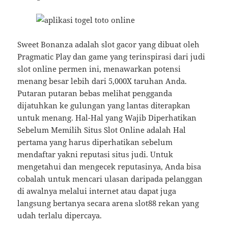
Sweet Bonanza adalah slot gacor yang dibuat oleh
Pragmatic Play dan game yang terinspirasi dari judi
slot online permen ini, menawarkan potensi
menang besar lebih dari 5,000X taruhan Anda.
Putaran putaran bebas melihat pengganda
dijatuhkan ke gulungan yang lantas diterapkan
untuk menang. Hal-Hal yang Wajib Diperhatikan
Sebelum Memilih Situs Slot Online adalah Hal
pertama yang harus diperhatikan sebelum
mendaftar yakni reputasi situs judi. Untuk
mengetahui dan mengecek reputasinya, Anda bisa
cobalah untuk mencari ulasan daripada pelanggan
di awalnya melalui internet atau dapat juga
langsung bertanya secara arena slot88 rekan yang
udah terlalu dipercaya.