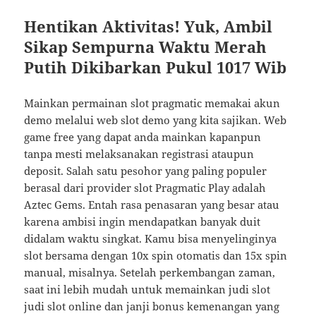
Hentikan Aktivitas! Yuk, Ambil
Sikap Sempurna Waktu Merah
Putih Dikibarkan Pukul 1017 Wib
Mainkan permainan slot pragmatic memakai akun
demo melalui web slot demo yang kita sajikan. Web
game free yang dapat anda mainkan kapanpun
tanpa mesti melaksanakan registrasi ataupun
deposit. Salah satu pesohor yang paling populer
berasal dari provider slot Pragmatic Play adalah
Aztec Gems. Entah rasa penasaran yang besar atau
karena ambisi ingin mendapatkan banyak duit
didalam waktu singkat. Kamu bisa menyelinginya
slot bersama dengan 10x spin otomatis dan 15x spin
manual, misalnya. Setelah perkembangan zaman,
saat ini lebih mudah untuk memainkan judi slot
judi slot online dan janji bonus kemenangan yang