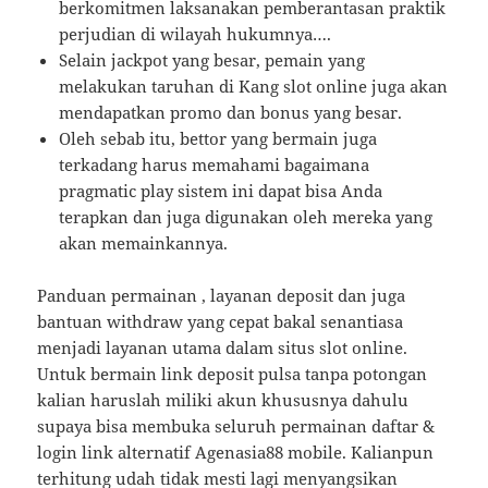
berkomitmen laksanakan pemberantasan praktik
perjudian di wilayah hukumnya….
Selain jackpot yang besar, pemain yang
melakukan taruhan di Kang slot online juga akan
mendapatkan promo dan bonus yang besar.
Oleh sebab itu, bettor yang bermain juga
terkadang harus memahami bagaimana
pragmatic play sistem ini dapat bisa Anda
terapkan dan juga digunakan oleh mereka yang
akan memainkannya.
Panduan permainan , layanan deposit dan juga
bantuan withdraw yang cepat bakal senantiasa
menjadi layanan utama dalam situs slot online.
Untuk bermain link deposit pulsa tanpa potongan
kalian haruslah miliki akun khususnya dahulu
supaya bisa membuka seluruh permainan daftar &
login link alternatif Agenasia88 mobile. Kalianpun
terhitung udah tidak mesti lagi menyangsikan