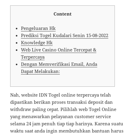
Content
Pengeluaran Hk
Prediksi Togel Kudalari Senin 15-08-2022
Knowledge Hk
Web Live Casino Online Tercepat &
Terpercaya
Dengan Memverifikasi Email, Anda
Dapat Melakukan:
Nah, website IDN Togel online terpercaya telah
dipastikan berikan proses transaksi deposit dan
withdraw paling cepat. Pilihlah web Togel Online
yang menawarkan pelayanan customer service
selama 24 jam penuh tiap tiap harinya. Karena suatu
waktu saat anda ingin membutuhkan bantuan harus