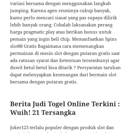
variasi bersama dengan menggunakan langkah
jumping. Karena agen resminya cukup banyak,
kamu perlu mencari siasat yang pas supaya dilirik
lebih banyak orang. Cobalah laksanakan perang
harga pragmatic play atau berikan bonus untuk
pemain yang ingin beli chip. Memanfaatkan Spins
slot88 Gratis Bagaimana cara memenangkan
permainan di mesin slot dengan putaran gratis saat
ada ratusan syarat dan ketentuan tersembunyi agar
duwit betul-betul bisa ditarik ? Persyaratan taruhan
dapat melenyapkan kesenangan dari bermain slot
bersama dengan putaran gratis.
Berita Judi Togel Online Terkini :
Wuih! 21 Tersangka
Joker123 terlalu populer dengan produk slot dan