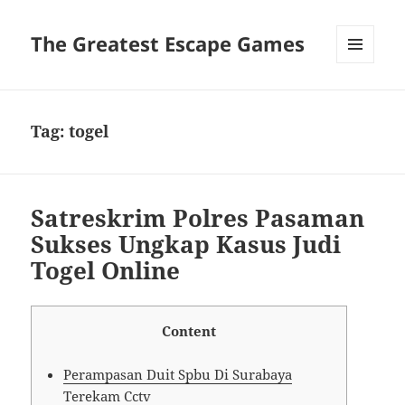
The Greatest Escape Games
MENU
DAN
WIDGET
Tag:
togel
Satreskrim Polres Pasaman
Sukses Ungkap Kasus Judi
Togel Online
Content
Perampasan Duit Spbu Di Surabaya
Terekam Cctv