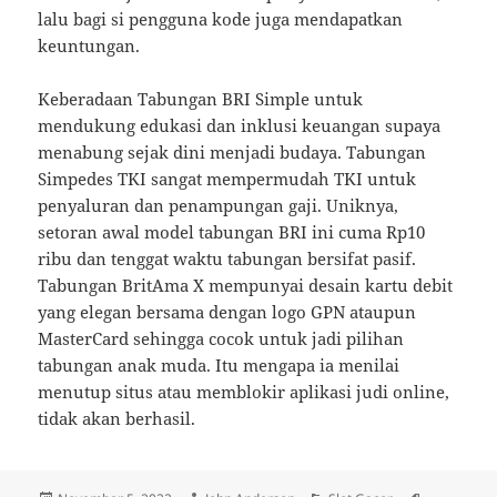
lalu bagi si pengguna kode juga mendapatkan
keuntungan.
Keberadaan Tabungan BRI Simple untuk
mendukung edukasi dan inklusi keuangan supaya
menabung sejak dini menjadi budaya. Tabungan
Simpedes TKI sangat mempermudah TKI untuk
penyaluran dan penampungan gaji. Uniknya,
setoran awal model tabungan BRI ini cuma Rp10
ribu dan tenggat waktu tabungan bersifat pasif.
Tabungan BritAma X mempunyai desain kartu debit
yang elegan bersama dengan logo GPN ataupun
MasterCard sehingga cocok untuk jadi pilihan
tabungan anak muda. Itu mengapa ia menilai
menutup situs atau memblokir aplikasi judi online,
tidak akan berhasil.