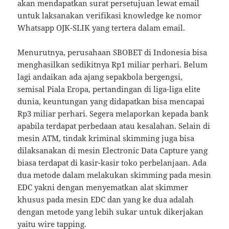
akan mendapatkan surat persetujuan lewat email
untuk laksanakan verifikasi knowledge ke nomor
Whatsapp OJK-SLIK yang tertera dalam email.
Menurutnya, perusahaan SBOBET di Indonesia bisa
menghasilkan sedikitnya Rp1 miliar perhari. Belum
lagi andaikan ada ajang sepakbola bergengsi,
semisal Piala Eropa, pertandingan di liga-liga elite
dunia, keuntungan yang didapatkan bisa mencapai
Rp3 miliar perhari. Segera melaporkan kepada bank
apabila terdapat perbedaan atau kesalahan. Selain di
mesin ATM, tindak kriminal skimming juga bisa
dilaksanakan di mesin Electronic Data Capture yang
biasa terdapat di kasir-kasir toko perbelanjaan. Ada
dua metode dalam melakukan skimming pada mesin
EDC yakni dengan menyematkan alat skimmer
khusus pada mesin EDC dan yang ke dua adalah
dengan metode yang lebih sukar untuk dikerjakan
yaitu wire tapping.