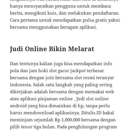
hanya mensyaratkan pengguna untuk membaca
berita, mengikuti kuis, dan melakukan pendaftaran.
Cara pertama untuk mendapatkan pulsa gratis yakni
bersama menggunakan beragam aplikasi.
Judi Online Bikin Melarat
Dan tentunya kalian juga bisa mendapatkan info
pola dan jam hoki slot gacor jackpot terbesar
bersama dengan join bersama slot resmi teranyar
indonesia. Salah satu langkah yang paling sering
dikerjakan adalah bersama dengan memakai web
atau aplikasi pinjaman online . Judi slot online
android yang bisa dimainkan di hp, tanpa perlu
harus mendownload aplikasinya. Ditulis.ID bakal
meminjam sejumlah Rp 1,000,000 bersama dengan
pilih tenor tiga bulan. Pada penghitungan program