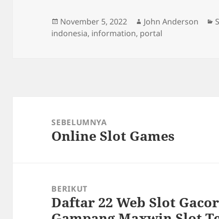
Diposkan
Penulis
K
November 5, 2022
John Anderson
pada
indonesia
,
information
,
portal
Navigasi
pos
SEBELUMNYA
Online Slot Games
Pos
sebelumnya:
BERIKUT
Daftar 22 Web Slot Gacor
Pos
Gampang Maxwin Slot T
berikutnya: