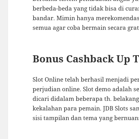
berbeda-beda yang tidak bisa di cur
bandar. Mimin hanya merekomendas
semua agar coba bermain secara grati
Bonus Cashback Up 
Slot Online telah berhasil menjadi pe
perjudian online. Slot demo adalah 
dicari didalam beberapa th. belaka
kekalahan para pemain. JDB Slots sa
sisi tampilan dan tema yang bernuan