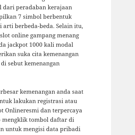
l dari peradaban kerajaan
ilkan 7 simbol berbentuk
arti berbeda-beda. Selain itu,
 slot online gampang menang
da jackpot 1000 kali modal
erikan suka cita kemenangan
a di sebut kemenangan
terbesar kemenangan anda saat
tuk lakukan registrasi atau
lot Onlineresmi dan terpercaya
 mengklik tombol daftar di
an untuk mengisi data pribadi