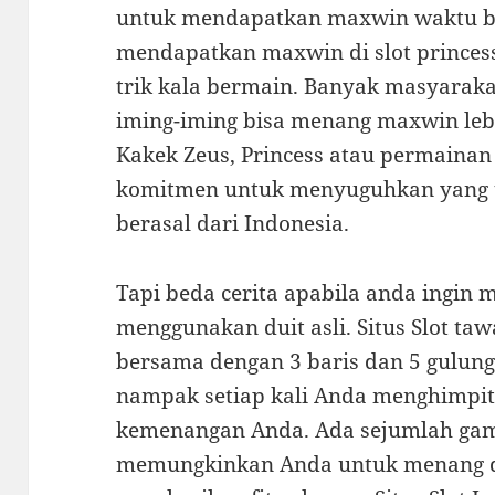
untuk mendapatkan maxwin waktu ber
mendapatkan maxwin di slot prince
trik kala bermain. Banyak masyaraka
iming-iming bisa menang maxwin lebi
Kakek Zeus, Princess atau permainan 
komitmen untuk menyuguhkan yang t
berasal dari Indonesia.
Tapi beda cerita apabila anda ingin
menggunakan duit asli. Situs Slot taw
bersama dengan 3 baris dan 5 gulunga
nampak setiap kali Anda menghimpit
kemenangan Anda. Ada sejumlah game
memungkinkan Anda untuk menang d