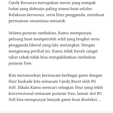
Candy Bonanza merupakan mesin yang nampak
hebat yang didesain paling utama buat seluler.
Kelakuan bersusun, serta fitur pengganda, membuat
permainan senantiasa menarik.
Selama putaran tambahan, Kamu mempunyai
peluang buat memperoleh wild yang lengket serta
pengganda liberal yang lalu meningkat. Dengan
mengenang perihal ini, Kamu tidak butuh sangat
takut sebab tidak bisa mengakibatkan tambahan
putaran free.
Kita menawarkan bermacam berbagai game dengan
fitur kaskade kita semacam Candy Burst oleh PG
Soft. Dikala Kamu mencari sebagian fitur yang lebih
konvensional semacam putaran free, laman slot PG
Soft kita mempunyai banyak game buat diseleksi.…