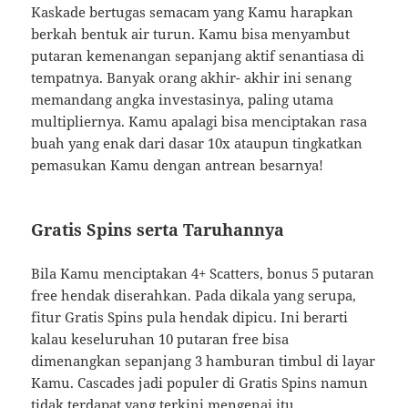
Kaskade bertugas semacam yang Kamu harapkan
berkah bentuk air turun. Kamu bisa menyambut
putaran kemenangan sepanjang aktif senantiasa di
tempatnya. Banyak orang akhir- akhir ini senang
memandang angka investasinya, paling utama
multipliernya. Kamu apalagi bisa menciptakan rasa
buah yang enak dari dasar 10x ataupun tingkatkan
pemasukan Kamu dengan antrean besarnya!
Gratis Spins serta Taruhannya
Bila Kamu menciptakan 4+ Scatters, bonus 5 putaran
free hendak diserahkan. Pada dikala yang serupa,
fitur Gratis Spins pula hendak dipicu. Ini berarti
kalau keseluruhan 10 putaran free bisa
dimenangkan sepanjang 3 hamburan timbul di layar
Kamu. Cascades jadi populer di Gratis Spins namun
tidak terdapat yang terkini mengenai itu.