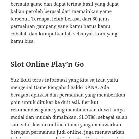
bermain game dan dapat terima hasil yang dapat
kalian peroleh berasal dari memainkan game
tersebut. Terdapat lebih berasal dari 50 jenis
permainan gampang yang kamu harus kamu
cobalah dan kumpulkanlah sebanyak koin yang
kamu bisa.
Slot Online Play’n Go
Yuk ikuti terus informasi yang kita sajikan yaitu
mengenai Game Pengahsil Saldo DANA. Ada
beragam aplikasi dan permainan yang memberikan
poin untuk ditukar ke duit asli. Berikut
rekomendasi game yang membuahkan duwit tanpa
modal dan mudah dimainkan. SLOT88, sebagai salah
satu situs kasino online utama yang menawarkan
beragam permainan judi online, juga menawarkan