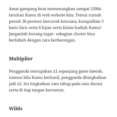
Amat gampang buat memenangkan sampai 2500x
taruhan Kamu di web website kita. Temui rumah
penuh 36 permen bercorek kencana, kumpulkan 5
baris biru serta 6 hijau serta klaim hadiah Kamu!
Janganlah kurang ingat– sebagian cluster bisa
berlabuh dengan cara berbarengan.
Multiplier
Pengganda merupakan x1 sepanjang game bawah,
namun bila Kamu berhasil, pengganda ditingkatkan
jadi x2. Ini tingkatkan satu tahap pada satu durasi
serta di tiap tangan beruntun.
Wilds