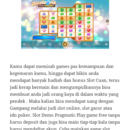
Kamu dapat memisah games pas kemampuan dan
kegemaran kamu, hingga dapat bikin anda
mendapat banyak hadiah dan bonus Slot Cuan, terus
jadi kerap bermain dan mengumpulkannya bisa
membuat anda jadi orang kaya di dalam waktu yang
pendek . Maka kalian bisa mendapat uang dengan
Gampang melalui judi slot online, slot gacor atau
idn poker. Slot Demo Pragmatic Play game free tanpa
harus deposit dan juga bisa main tiap-tiap kala tanpa
harus mendaftar akun. Coba mainkan game slot