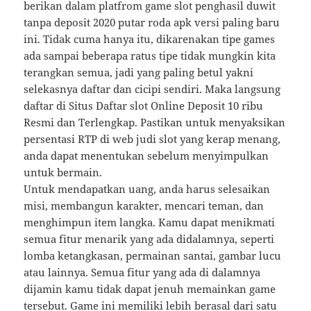
berikan dalam platfrom game slot penghasil duwit
tanpa deposit 2020 putar roda apk versi paling baru
ini. Tidak cuma hanya itu, dikarenakan tipe games
ada sampai beberapa ratus tipe tidak mungkin kita
terangkan semua, jadi yang paling betul yakni
selekasnya daftar dan cicipi sendiri. Maka langsung
daftar di Situs Daftar slot Online Deposit 10 ribu
Resmi dan Terlengkap. Pastikan untuk menyaksikan
persentasi RTP di web judi slot yang kerap menang,
anda dapat menentukan sebelum menyimpulkan
untuk bermain.
Untuk mendapatkan uang, anda harus selesaikan
misi, membangun karakter, mencari teman, dan
menghimpun item langka. Kamu dapat menikmati
semua fitur menarik yang ada didalamnya, seperti
lomba ketangkasan, permainan santai, gambar lucu
atau lainnya. Semua fitur yang ada di dalamnya
dijamin kamu tidak dapat jenuh memainkan game
tersebut. Game ini memiliki lebih berasal dari satu