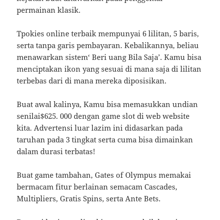
permainan klasik.
Tpokies online terbaik mempunyai 6 lilitan, 5 baris,
serta tanpa garis pembayaran. Kebalikannya, beliau
menawarkan sistem‘ Beri uang Bila Saja’. Kamu bisa
menciptakan ikon yang sesuai di mana saja di lilitan
terbebas dari di mana mereka diposisikan.
Buat awal kalinya, Kamu bisa memasukkan undian
senilai$625. 000 dengan game slot di web website
kita. Advertensi luar lazim ini didasarkan pada
taruhan pada 3 tingkat serta cuma bisa dimainkan
dalam durasi terbatas!
Buat game tambahan, Gates of Olympus memakai
bermacam fitur berlainan semacam Cascades,
Multipliers, Gratis Spins, serta Ante Bets.