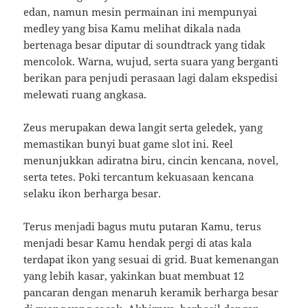
edan, namun mesin permainan ini mempunyai
medley yang bisa Kamu melihat dikala nada
bertenaga besar diputar di soundtrack yang tidak
mencolok. Warna, wujud, serta suara yang berganti
berikan para penjudi perasaan lagi dalam ekspedisi
melewati ruang angkasa.
Zeus merupakan dewa langit serta geledek, yang
memastikan bunyi buat game slot ini. Reel
menunjukkan adiratna biru, cincin kencana, novel,
serta tetes. Poki tercantum kekuasaan kencana
selaku ikon berharga besar.
Terus menjadi bagus mutu putaran Kamu, terus
menjadi besar Kamu hendak pergi di atas kala
terdapat ikon yang sesuai di grid. Buat kemenangan
yang lebih kasar, yakinkan buat membuat 12
pancaran dengan menaruh keramik berharga besar