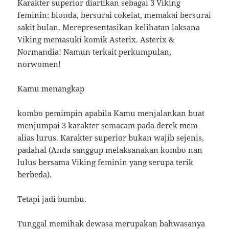
Karakter superior diartikan sebagai 3 Viking
feminin: blonda, bersurai cokelat, memakai bersurai
sakit bulan. Merepresentasikan kelihatan laksana
Viking memasuki komik Asterix. Asterix &
Normandia! Namun terkait perkumpulan,
norwomen!
Kamu menangkap
kombo pemimpin apabila Kamu menjalankan buat
menjumpai 3 karakter semacam pada derek mem
alias lurus. Karakter superior bukan wajib sejenis,
padahal (Anda sanggup melaksanakan kombo nan
lulus bersama Viking feminin yang serupa terik
berbeda).
Tetapi jadi bumbu.
Tunggal memihak dewasa merupakan bahwasanya