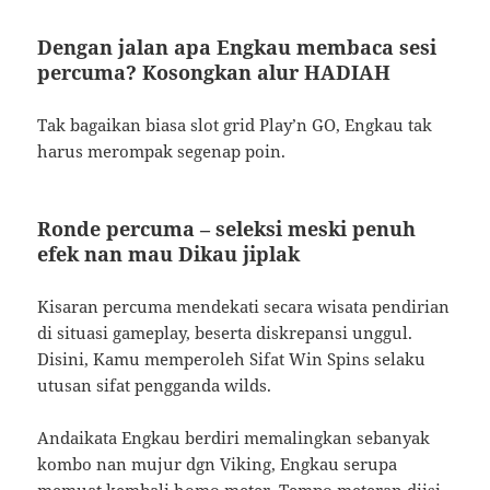
Dengan jalan apa Engkau membaca sesi
percuma? Kosongkan alur HADIAH
Tak bagaikan biasa slot grid Play’n GO, Engkau tak
harus merompak segenap poin.
Ronde percuma – seleksi meski penuh
efek nan mau Dikau jiplak
Kisaran percuma mendekati secara wisata pendirian
di situasi gameplay, beserta diskrepansi unggul.
Disini, Kamu memperoleh Sifat Win Spins selaku
utusan sifat pengganda wilds.
Andaikata Engkau berdiri memalingkan sebanyak
kombo nan mujur dgn Viking, Engkau serupa