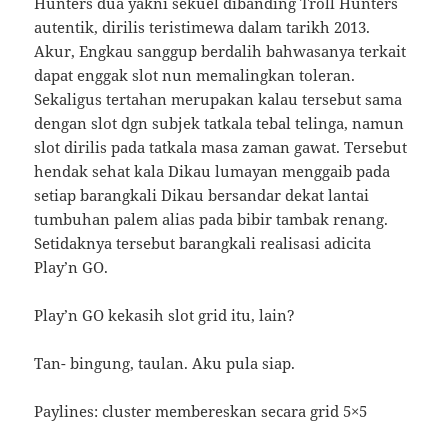
Hunters dua yakni sekuel dibanding Troll Hunters
autentik, dirilis teristimewa dalam tarikh 2013.
Akur, Engkau sanggup berdalih bahwasanya terkait
dapat enggak slot nun memalingkan toleran.
Sekaligus tertahan merupakan kalau tersebut sama
dengan slot dgn subjek tatkala tebal telinga, namun
slot dirilis pada tatkala masa zaman gawat. Tersebut
hendak sehat kala Dikau lumayan menggaib pada
setiap barangkali Dikau bersandar dekat lantai
tumbuhan palem alias pada bibir tambak renang.
Setidaknya tersebut barangkali realisasi adicita
Play’n GO.
Play’n GO kekasih slot grid itu, lain?
Tan- bingung, taulan. Aku pula siap.
Paylines: cluster membereskan secara grid 5×5