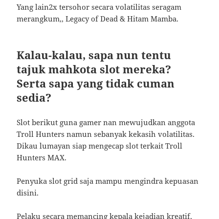
Yang lain2x tersohor secara volatilitas seragam
merangkum,, Legacy of Dead & Hitam Mamba.
Kalau-kalau, sapa nun tentu
tajuk mahkota slot mereka?
Serta sapa yang tidak cuman
sedia?
Slot berikut guna gamer nan mewujudkan anggota
Troll Hunters namun sebanyak kekasih volatilitas.
Dikau lumayan siap mengecap slot terkait Troll
Hunters MAX.
Penyuka slot grid saja mampu mengindra kepuasan
disini.
Pelaku secara memancing kepala kejadian kreatif,