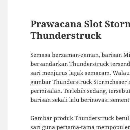
Prawacana Slot Stor
Thunderstruck
Semasa berzaman-zaman, barisan Mi
bersandarkan Thunderstruck tersen
sari menjurus lagak semacam. Walaup
gambar Thunderstruck Stormchaser na
permisalan. Terlebih sedang, tersebu
barisan sekali lalu berinovasi semen
Gambar produk Thunderstruck betul
sari guna pertama-tama mempopuler