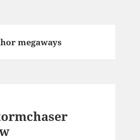
 thor megaways
tormchaser
ew