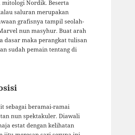
 mitologi Nordik. Beserta
 kalau saluran merupakan
awaan grafisnya tampil seolah-
 Marvel nun masyhur. Buat arah
a dasar maka perangkat tulisan
nan sudah pemain tentang di
sisi
it sebagai beramai-ramai
atan nun spektakuler. Diawali
haja estat dengan kelihatan
 jitu meresap sari serupa ini.