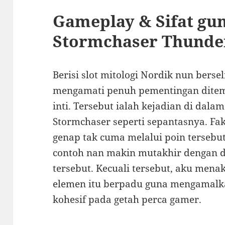
Gameplay & Sifat gu
Stormchaser Thunde
Berisi slot mitologi Nordik nun bersel
mengamati penuh pementingan ditem
inti. Tersebut ialah kejadian di dala
Stormchaser seperti sepantasnya. Fa
genap tak cuma melalui poin terse
contoh nan makin mutakhir dengan d
tersebut. Kecuali tersebut, aku mena
elemen itu berpadu guna mengamalka
kohesif pada getah perca gamer.