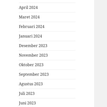
April 2024
Maret 2024
Februari 2024
Januari 2024
Desember 2023
November 2023
Oktober 2023
September 2023
Agustus 2023
Juli 2023
Juni 2023