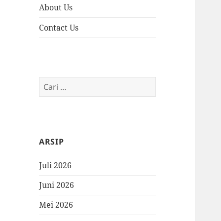
About Us
Contact Us
Cari
untuk:
ARSIP
Juli 2026
Juni 2026
Mei 2026