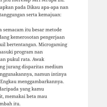
apkan pada Dikau apa-apa nan
tanggungan serta kemajuan:
a semacam itu besar metode
sedang kemerosotan pengerjaan
ecuil bertentangan. Microgaming
masuki program nan
akan pukul rata. Awak
ng jurang disparitas medium
nggunakannya, namun intinya
pa Engkau menggambarkannya.
daripada yang kamu
ait, memakai beta mau
mbah itu.