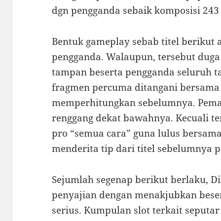
dgn pengganda sebaik komposisi 243 
Bentuk gameplay sebab titel berikut
pengganda. Walaupun, tersebut duga
tampan beserta pengganda seluruh ta
fragmen percuma ditangani bersama
memperhitungkan sebelumnya. Pem
renggang dekat bawahnya. Kecuali 
pro “semua cara” guna lulus bersam
menderita tip dari titel sebelumnya 
Sejumlah segenap berikut berlaku, 
penyajian dengan menakjubkan beser
serius. Kumpulan slot terkait seput