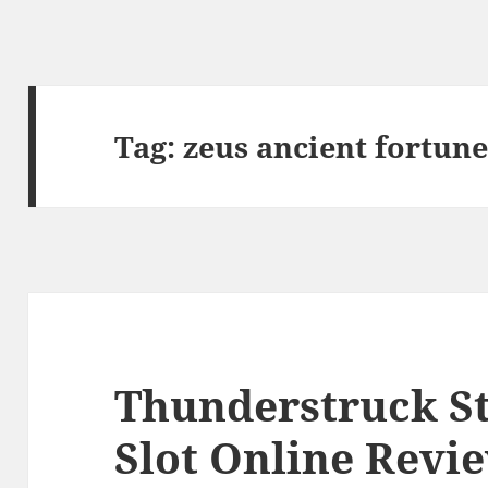
Tag:
zeus ancient fortun
Thunderstruck S
Slot Online Revi