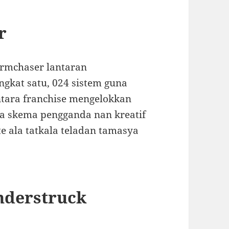
r
ormchaser lantaran
kat satu, 024 sistem guna
ntara franchise mengelokkan
a skema pengganda nan kreatif
te ala tatkala teladan tamasya
nderstruck