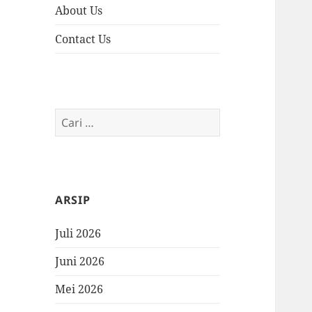
About Us
Contact Us
Cari
untuk:
ARSIP
Juli 2026
Juni 2026
Mei 2026