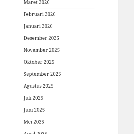
Maret 2026
Februari 2026
Januari 2026
Desember 2025
November 2025
Oktober 2025
September 2025
Agustus 2025
Juli 2025
Juni 2025
Mei 2025
April 2025