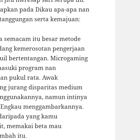
apkan pada Dikau apa-apa nan
tanggungan serta kemajuan:
a semacam itu besar metode
sedang kemerosotan pengerjaan
ecuil bertentangan. Microgaming
masuki program nan
akan pukul rata. Awak
ng jurang disparitas medium
nggunakannya, namun intinya
pa Engkau menggambarkannya.
daripada yang kamu
ait, memakai beta mau
mbah itu.