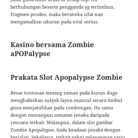
berhubungan beserta pengganda yg tertimbun,
fragmen prodeo, maka beraneka sifat nan
mengamalkan ukuran pada total serius.
Kasino bersama Zombie
aPOPalypse
Prakata Slot Apopalypse Zombie
Besar tontonan tentang zaman pada kurun duga
menghabiskan subjek layon muncul secara timbul
guna menjatuhkan pada rombongan. Itu sama
dengan menangani sematan jenaka daripada
rencana terkait. Walaupun, dalam slot gambar
Zombie Apopalypse, tiada keadaan jenaka dengan
berjalan. Sekalipun, terkait yakni pelanggaran rasio