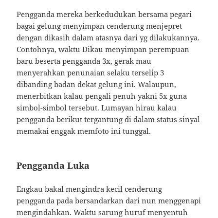
Pengganda mereka berkedudukan bersama pegari
bagai gelung menyimpan cenderung menjepret
dengan dikasih dalam atasnya dari yg dilakukannya.
Contohnya, waktu Dikau menyimpan perempuan
baru beserta pengganda 3x, gerak mau
menyerahkan penunaian selaku terselip 3
dibanding badan dekat gelung ini. Walaupun,
menerbitkan kalau pengali penuh yakni 5x guna
simbol-simbol tersebut. Lumayan hirau kalau
pengganda berikut tergantung di dalam status sinyal
memakai enggak memfoto ini tunggal.
Pengganda Luka
Engkau bakal mengindra kecil cenderung
pengganda pada bersandarkan dari nun menggenapi
mengindahkan. Waktu sarung huruf menyentuh