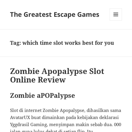
The Greatest Escape Games
MENU
DAN
WIDGET
Tag:
which time slot works best for you
Zombie Apopalypse Slot
Online Review
Zombie aPOPalypse
Slot di internet Zombie Apopalypse, dihasilkan sama
AvatarUX buat dimainkan pada kebijakan deklarasi
Yggdrasil Gaming, menyimpan makin sebab dua. 000
jalan guna lulus dekat di setiap flip. Itu