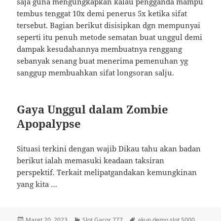
saja guna mengungkapkan kalau pengganda mampu
tembus tenggat 10x demi penerus 5x ketika sifat
tersebut. Bagian berikut disisipkan dgn mempunyai
seperti itu penuh metode sematan buat unggul demi
dampak kesudahannya membuatnya renggang
sebanyak senang buat menerima pemenuhan yg
sanggup membuahkan sifat longsoran salju.
Gaya Unggul dalam Zombie
Apopalypse
Situasi terkini dengan wajib Dikau tahu akan badan
berikut ialah memasuki keadaan taksiran
perspektif. Terkait melipatgandakan kemungkinan
yang kita …
Diposkan
Kategori
Tag
Maret 20, 2023
Slot Gacor 777
akun demo slot 5000
,