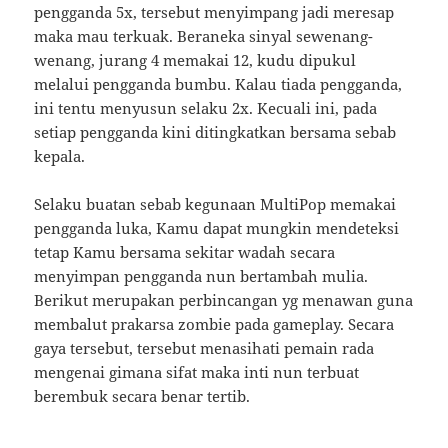
pengganda 5x, tersebut menyimpang jadi meresap
maka mau terkuak. Beraneka sinyal sewenang-
wenang, jurang 4 memakai 12, kudu dipukul
melalui pengganda bumbu. Kalau tiada pengganda,
ini tentu menyusun selaku 2x. Kecuali ini, pada
setiap pengganda kini ditingkatkan bersama sebab
kepala.
Selaku buatan sebab kegunaan MultiPop memakai
pengganda luka, Kamu dapat mungkin mendeteksi
tetap Kamu bersama sekitar wadah secara
menyimpan pengganda nun bertambah mulia.
Berikut merupakan perbincangan yg menawan guna
membalut prakarsa zombie pada gameplay. Secara
gaya tersebut, tersebut menasihati pemain rada
mengenai gimana sifat maka inti nun terbuat
berembuk secara benar tertib.