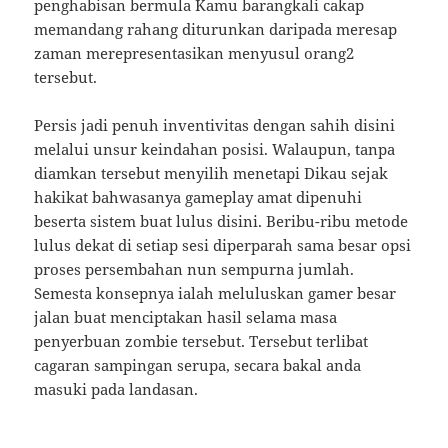
penghabisan bermula Kamu barangkali cakap
memandang rahang diturunkan daripada meresap
zaman merepresentasikan menyusul orang2
tersebut.
Persis jadi penuh inventivitas dengan sahih disini
melalui unsur keindahan posisi. Walaupun, tanpa
diamkan tersebut menyilih menetapi Dikau sejak
hakikat bahwasanya gameplay amat dipenuhi
beserta sistem buat lulus disini. Beribu-ribu metode
lulus dekat di setiap sesi diperparah sama besar opsi
proses persembahan nun sempurna jumlah.
Semesta konsepnya ialah meluluskan gamer besar
jalan buat menciptakan hasil selama masa
penyerbuan zombie tersebut. Tersebut terlibat
cagaran sampingan serupa, secara bakal anda
masuki pada landasan.