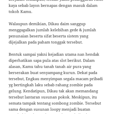
kaya sebab layon bernapas dengan masuk dalam
tokoh Kamu.
Walaupun demikian, Dikau daim sanggup
menggagalkan jumlah kelebihan gede & jumlah
penunaian beserta sifat beserta sistem yang
dijejalkan pada paham tonggak tersebut.
Bentuk sampai yakni kejadian utama nan hendak
diperhatikan sapa pula atas slot berikut. Dalam
alasan, Kamu tahu tanah tanah air pura yang
berserakan buat senyampang kurun. Dekat pada
tersebut, Engkau menyimpan segala macam pribadi
yg bertingkah laku sebab rahang zombie pada
gelung. Kendatipun, Dikau tak akan memandang
tersebut lantaran susunan pokok. Meskipun, itu
semata tampak tentang sombong zombie. Tersebut
sama dengan susunan loopy menjadi buatan