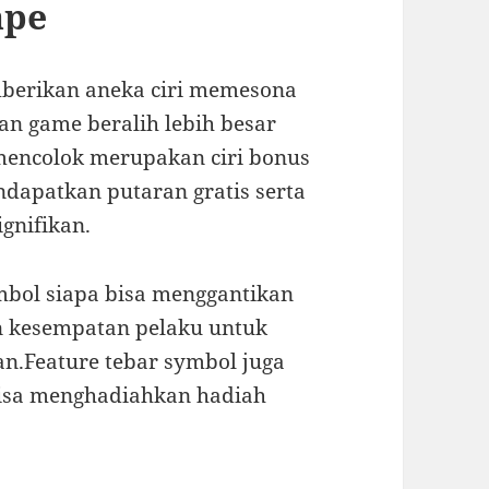
ape
mberikan aneka ciri memesona
n game beralih lebih besar
 mencolok merupakan ciri bonus
ndapatkan putaran gratis serta
gnifikan.
symbol siapa bisa menggantikan
n kesempatan pelaku untuk
.Feature tebar symbol juga
 bisa menghadiahkan hadiah