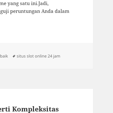
 yang satu ini.Jadi,
guji peruntungan Anda dalam
i
Tag
rbaik
situs slot online 24 jam
erti Kompleksitas