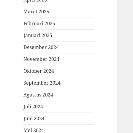
Maret 2025
Februari 2025
Januari 2025
Desember 2024
November 2024
Oktober 2024
September 2024
Agustus 2024
Juli 2024
Juni 2024
Mei 2024