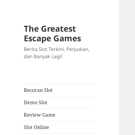
The Greatest
Escape Games
Berita Slot Terkini, Perjudian,
dan Banyak Lagi!
Bocoran Slot
Demo Slot
Review Game
Slot Online