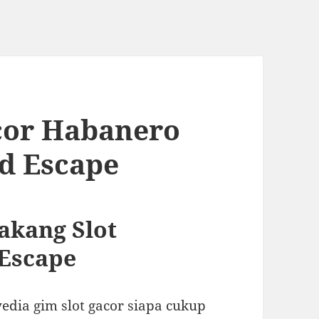
cor Habanero
d Escape
lakang Slot
Escape
edia gim slot gacor siapa cukup