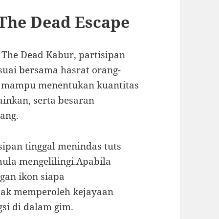
 The Dead Escape
 The Dead Kabur, partisipan
uai bersama hasrat orang-
ka mampu menentukan kuantitas
ainkan, serta besaran
ang.
sipan tinggal menindas tuts
ula mengelilingi.Apabila
gan ikon siapa
ak memperoleh kejayaan
si di dalam gim.