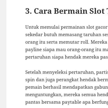
3. Cara Bermain Slot
Untuk memulai permainan slot gacor
sekedar butuh memasang taruhan ses
orang itu serta memutar roll. Mere
payline siapa mau orang-orang itu m
pertaruhan siapa hendak mereka pas
Setelah menyeleksi pertaruhan, parti
spin dan juga perangkat hendak berm
pemain berhasil mendapatkan gabun
menguntungkan, mereka semua hend
pantas bersama paytable apa berfung