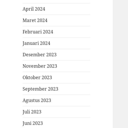
April 2024
Maret 2024
Februari 2024
Januari 2024
Desember 2023
November 2023
Oktober 2023
September 2023
Agustus 2023
Juli 2023
Juni 2023