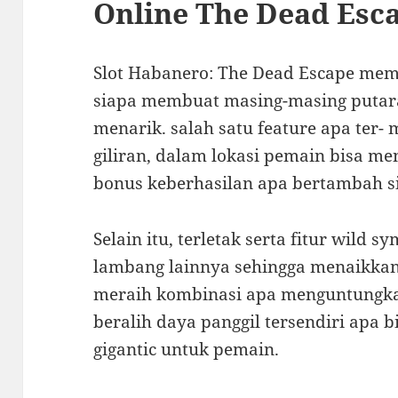
Online The Dead Esc
Slot Habanero: The Dead Escape me
siapa membuat masing-masing putara
menarik. salah satu feature apa ter-
giliran, dalam lokasi pemain bisa me
bonus keberhasilan apa bertambah si
Selain itu, terletak serta fitur wild 
lambang lainnya sehingga menaikka
meraih kombinasi apa menguntungkan
beralih daya panggil tersendiri apa
gigantic untuk pemain.