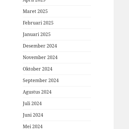
Maret 2025
Februari 2025
Januari 2025
Desember 2024
November 2024
Oktober 2024
September 2024
Agustus 2024
Juli 2024
Juni 2024
Mei 2024