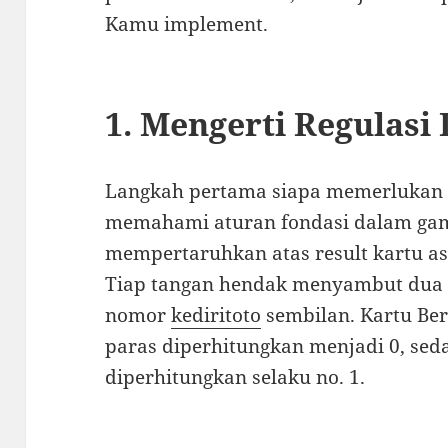
Kamu implement.
1. Mengerti Regulasi
Langkah pertama siapa memerlukan 
memahami aturan fondasi dalam game
mempertaruhkan atas result kartu asa
Tiap tangan hendak menyambut dua c
nomor
kediritoto
sembilan. Kartu Be
paras diperhitungkan menjadi 0, se
diperhitungkan selaku no. 1.