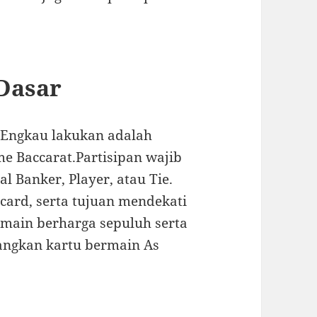
 Dasar
Engkau lakukan adalah
 Baccarat.Partisipan wajib
l Banker, Player, atau Tie.
ard, serta tujuan mendekati
rmain berharga sepuluh serta
dangkan kartu bermain As