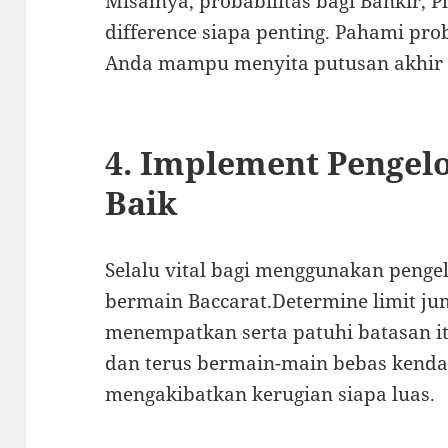
Misalnya, probabilitas bagi Bankir,
difference siapa penting. Pahami pro
Anda mampu menyita putusan akhir ap
4. Implement Pengel
Baik
Selalu vital bagi menggunakan penge
bermain Baccarat.Determine limit ju
menempatkan serta patuhi batasan itu
dan terus bermain-main bebas kenda
mengakibatkan kerugian siapa luas.