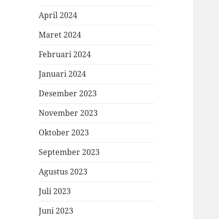
April 2024
Maret 2024
Februari 2024
Januari 2024
Desember 2023
November 2023
Oktober 2023
September 2023
Agustus 2023
Juli 2023
Juni 2023