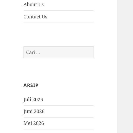
About Us
Contact Us
Cari
untuk:
ARSIP
Juli 2026
Juni 2026
Mei 2026