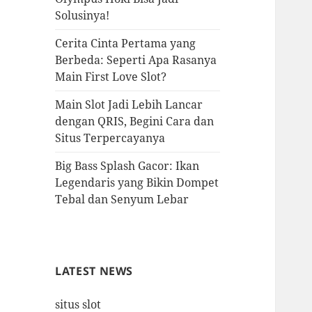
Solusinya!
Cerita Cinta Pertama yang
Berbeda: Seperti Apa Rasanya
Main First Love Slot?
Main Slot Jadi Lebih Lancar
dengan QRIS, Begini Cara dan
Situs Terpercayanya
Big Bass Splash Gacor: Ikan
Legendaris yang Bikin Dompet
Tebal dan Senyum Lebar
LATEST NEWS
situs slot