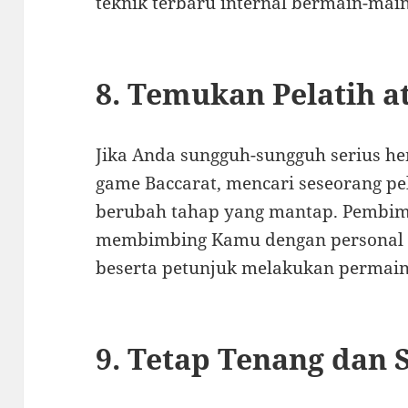
teknik terbaru internal bermain-main
8. Temukan Pelatih a
Jika Anda sungguh-sungguh serius h
game Baccarat, mencari seseorang pe
berubah tahap yang mantap. Pemb
membimbing Kamu dengan personal 
beserta petunjuk melakukan permain
9. Tetap Tenang dan 