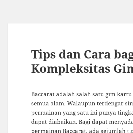
Tips dan Cara ba
Kompleksitas Gi
Baccarat adalah salah satu gim kartu
semua alam. Walaupun terdengar sim
permainan yang satu ini punya tingk
dapat diabaikan. Bagi dapat menyad
permainan Baccarat, ada sejumlah tip