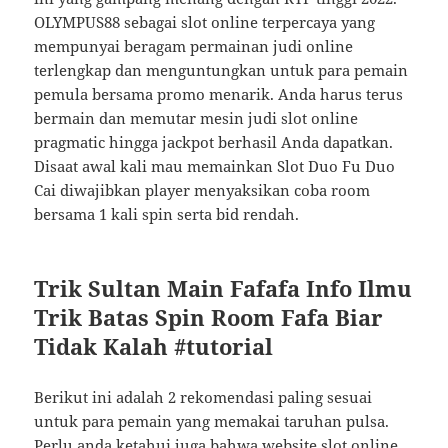
OLYMPUS88 sebagai slot online terpercaya yang
mempunyai beragam permainan judi online
terlengkap dan menguntungkan untuk para pemain
pemula bersama promo menarik. Anda harus terus
bermain dan memutar mesin judi slot online
pragmatic hingga jackpot berhasil Anda dapatkan.
Disaat awal kali mau memainkan Slot Duo Fu Duo
Cai diwajibkan player menyaksikan coba room
bersama 1 kali spin serta bid rendah.
Trik Sultan Main Fafafa Info Ilmu
Trik Batas Spin Room Fafa Biar
Tidak Kalah #tutorial
Berikut ini adalah 2 rekomendasi paling sesuai
untuk para pemain yang memakai taruhan pulsa.
Perlu anda ketahui juga bahwa website slot online