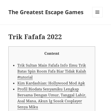
The Greatest Escape Games
MENU
DAN
WIDGET
Trik Fafafa 2022
Content
Trik Sultan Main Fafafa Info Ilmu Trik
Batas Spin Room Fafa Biar Tidak Kalah
#tutorial
Kim Kardashian: Hollywood Mod Apk
Profil Biodata Senyamiku Lengkap
Bersama Dengan Umur, Tanggal Lahir,
Asal Mana, Akun Ig Sosok Cosplayer
Senya Miku