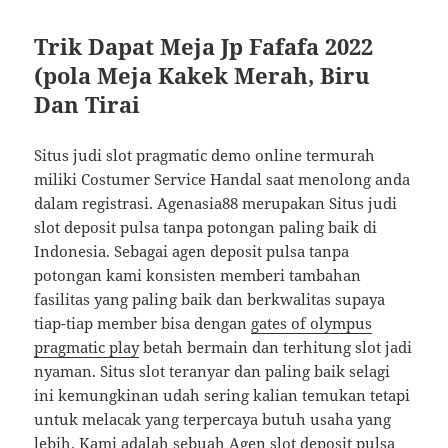
Trik Dapat Meja Jp Fafafa 2022
(pola Meja Kakek Merah, Biru
Dan Tirai
Situs judi slot pragmatic demo online termurah
miliki Costumer Service Handal saat menolong anda
dalam registrasi. Agenasia88 merupakan Situs judi
slot deposit pulsa tanpa potongan paling baik di
Indonesia. Sebagai agen deposit pulsa tanpa
potongan kami konsisten memberi tambahan
fasilitas yang paling baik dan berkwalitas supaya
tiap-tiap member bisa dengan
gates of olympus
pragmatic play
betah bermain dan terhitung slot jadi
nyaman. Situs slot teranyar dan paling baik selagi
ini kemungkinan udah sering kalian temukan tetapi
untuk melacak yang terpercaya butuh usaha yang
lebih. Kami adalah sebuah Agen slot deposit pulsa