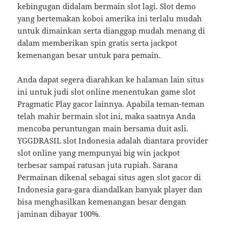
kebingugan didalam bermain slot lagi. Slot demo
yang bertemakan koboi amerika ini terlalu mudah
untuk dimainkan serta dianggap mudah menang di
dalam memberikan spin gratis serta jackpot
kemenangan besar untuk para pemain.
Anda dapat segera diarahkan ke halaman lain situs
ini untuk judi slot online menentukan game slot
Pragmatic Play gacor lainnya. Apabila teman-teman
telah mahir bermain slot ini, maka saatnya Anda
mencoba peruntungan main bersama duit asli.
YGGDRASIL slot Indonesia adalah diantara provider
slot online yang mempunyai big win jackpot
terbesar sampai ratusan juta rupiah. Sarana
Permainan dikenal sebagai situs agen slot gacor di
Indonesia gara-gara diandalkan banyak player dan
bisa menghasilkan kemenangan besar dengan
jaminan dibayar 100%.