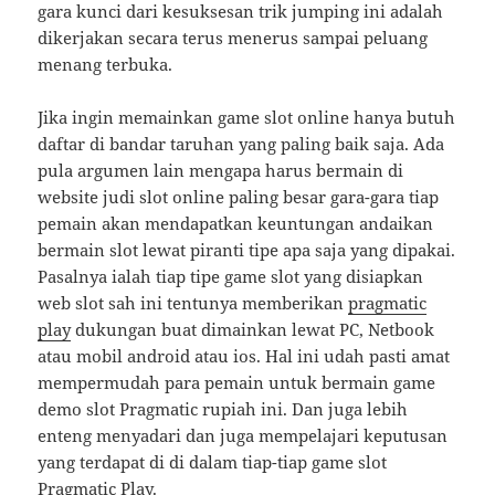
gara kunci dari kesuksesan trik jumping ini adalah
dikerjakan secara terus menerus sampai peluang
menang terbuka.
Jika ingin memainkan game slot online hanya butuh
daftar di bandar taruhan yang paling baik saja. Ada
pula argumen lain mengapa harus bermain di
website judi slot online paling besar gara-gara tiap
pemain akan mendapatkan keuntungan andaikan
bermain slot lewat piranti tipe apa saja yang dipakai.
Pasalnya ialah tiap tipe game slot yang disiapkan
web slot sah ini tentunya memberikan
pragmatic
play
dukungan buat dimainkan lewat PC, Netbook
atau mobil android atau ios. Hal ini udah pasti amat
mempermudah para pemain untuk bermain game
demo slot Pragmatic rupiah ini. Dan juga lebih
enteng menyadari dan juga mempelajari keputusan
yang terdapat di di dalam tiap-tiap game slot
Pragmatic Play.