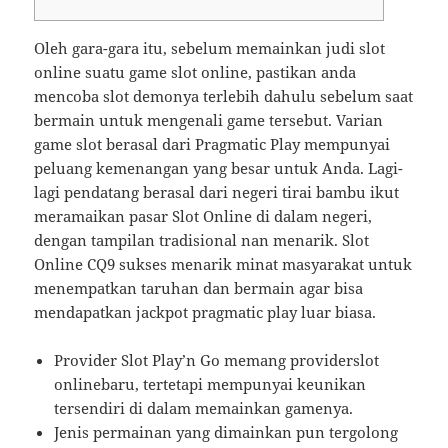
Oleh gara-gara itu, sebelum memainkan judi slot
online suatu game slot online, pastikan anda
mencoba slot demonya terlebih dahulu sebelum saat
bermain untuk mengenali game tersebut. Varian
game slot berasal dari Pragmatic Play mempunyai
peluang kemenangan yang besar untuk Anda. Lagi-
lagi pendatang berasal dari negeri tirai bambu ikut
meramaikan pasar Slot Online di dalam negeri,
dengan tampilan tradisional nan menarik. Slot
Online CQ9 sukses menarik minat masyarakat untuk
menempatkan taruhan dan bermain agar bisa
mendapatkan jackpot pragmatic play luar biasa.
Provider Slot Play’n Go memang providerslot
onlinebaru, tertetapi mempunyai keunikan
tersendiri di dalam memainkan gamenya.
Jenis permainan yang dimainkan pun tergolong