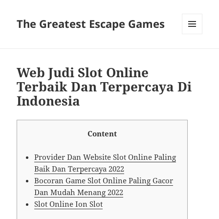
The Greatest Escape Games
MENU
DAN
WIDGET
Web Judi Slot Online
Terbaik Dan Terpercaya Di
Indonesia
Content
Provider Dan Website Slot Online Paling
Baik Dan Terpercaya 2022
Bocoran Game Slot Online Paling Gacor
Dan Mudah Menang 2022
Slot Online Ion Slot