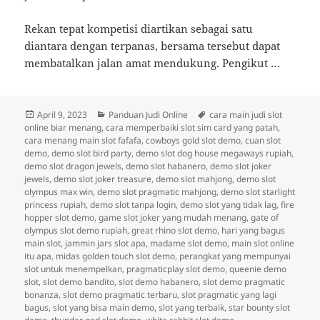
Rekan tepat kompetisi diartikan sebagai satu
diantara dengan terpanas, bersama tersebut dapat
membatalkan jalan amat mendukung. Pengikut …
Diposkan
Kategori
Tag
April 9, 2023
Panduan Judi Online
cara main judi slot
pada
online biar menang
,
cara memperbaiki slot sim card yang patah
,
cara menang main slot fafafa
,
cowboys gold slot demo
,
cuan slot
demo
,
demo slot bird party
,
demo slot dog house megaways rupiah
,
demo slot dragon jewels
,
demo slot habanero
,
demo slot joker
jewels
,
demo slot joker treasure
,
demo slot mahjong
,
demo slot
olympus max win
,
demo slot pragmatic mahjong
,
demo slot starlight
princess rupiah
,
demo slot tanpa login
,
demo slot yang tidak lag
,
fire
hopper slot demo
,
game slot joker yang mudah menang
,
gate of
olympus slot demo rupiah
,
great rhino slot demo
,
hari yang bagus
main slot
,
jammin jars slot apa
,
madame slot demo
,
main slot online
itu apa
,
midas golden touch slot demo
,
perangkat yang mempunyai
slot untuk menempelkan
,
pragmaticplay slot demo
,
queenie demo
slot
,
slot demo bandito
,
slot demo habanero
,
slot demo pragmatic
bonanza
,
slot demo pragmatic terbaru
,
slot pragmatic yang lagi
bagus
,
slot yang bisa main demo
,
slot yang terbaik
,
star bounty slot