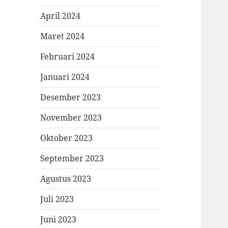
April 2024
Maret 2024
Februari 2024
Januari 2024
Desember 2023
November 2023
Oktober 2023
September 2023
Agustus 2023
Juli 2023
Juni 2023