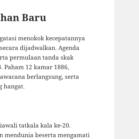
ahan Baru
ngatasi menokok kecepatannya
 secara dijadwalkan. Agenda
erta permulaan tanda skak
83. Paham 12 kamar 1886,
rawacana berlangsung, serta
g hangat.
awali tatkala kala ke-20.
an mendunia beserta mengamati