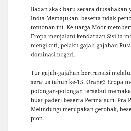
Badan skak baru secara diusahakan 
India Memajukan, beserta tidak peri
tontonan ini. Keluarga Moor member
Eropa menjalani kendaraan Sisilia ma
mengikuti, pelaku gajah-gajahan Rusia
dominasi negeri.
Tur gajah-gajahan bertransisi melalu
seratus tahun ke-15. Orang2 Eropa m
potongan-potongan tersebut memak
buat paderi beserta Permaisuri. Pra 
Melindungi merupakan gerobak, bese
pion.