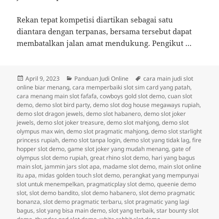
Rekan tepat kompetisi diartikan sebagai satu
diantara dengan terpanas, bersama tersebut dapat
membatalkan jalan amat mendukung. Pengikut …
Diposkan
Kategori
Tag
April 9, 2023
Panduan Judi Online
cara main judi slot
pada
online biar menang
,
cara memperbaiki slot sim card yang patah
,
cara menang main slot fafafa
,
cowboys gold slot demo
,
cuan slot
demo
,
demo slot bird party
,
demo slot dog house megaways rupiah
,
demo slot dragon jewels
,
demo slot habanero
,
demo slot joker
jewels
,
demo slot joker treasure
,
demo slot mahjong
,
demo slot
olympus max win
,
demo slot pragmatic mahjong
,
demo slot starlight
princess rupiah
,
demo slot tanpa login
,
demo slot yang tidak lag
,
fire
hopper slot demo
,
game slot joker yang mudah menang
,
gate of
olympus slot demo rupiah
,
great rhino slot demo
,
hari yang bagus
main slot
,
jammin jars slot apa
,
madame slot demo
,
main slot online
itu apa
,
midas golden touch slot demo
,
perangkat yang mempunyai
slot untuk menempelkan
,
pragmaticplay slot demo
,
queenie demo
slot
,
slot demo bandito
,
slot demo habanero
,
slot demo pragmatic
bonanza
,
slot demo pragmatic terbaru
,
slot pragmatic yang lagi
bagus
,
slot yang bisa main demo
,
slot yang terbaik
,
star bounty slot