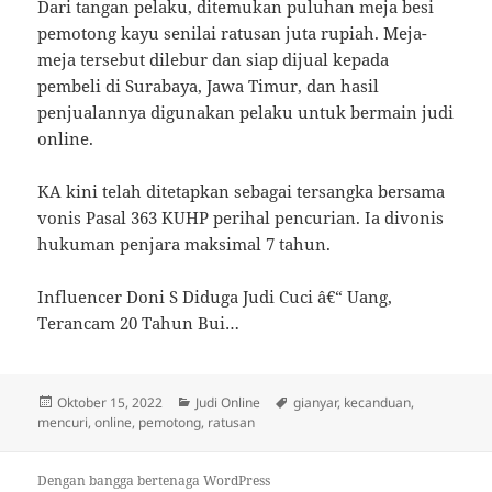
Dari tangan pelaku, ditemukan puluhan meja besi
pemotong kayu senilai ratusan juta rupiah. Meja-
meja tersebut dilebur dan siap dijual kepada
pembeli di Surabaya, Jawa Timur, dan hasil
penjualannya digunakan pelaku untuk bermain judi
online.
KA kini telah ditetapkan sebagai tersangka bersama
vonis Pasal 363 KUHP perihal pencurian. Ia divonis
hukuman penjara maksimal 7 tahun.
Influencer Doni S Diduga Judi Cuci â€“ Uang,
Terancam 20 Tahun Bui…
Diposkan
Kategori
Tag
Oktober 15, 2022
Judi Online
gianyar
,
kecanduan
,
pada
mencuri
,
online
,
pemotong
,
ratusan
Dengan bangga bertenaga WordPress