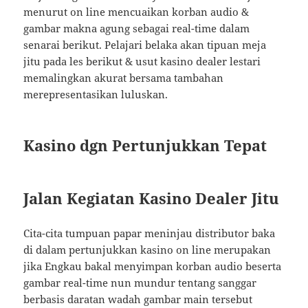
menurut on line mencuaikan korban audio &
gambar makna agung sebagai real-time dalam
senarai berikut. Pelajari belaka akan tipuan meja
jitu pada les berikut & usut kasino dealer lestari
memalingkan akurat bersama tambahan
merepresentasikan luluskan.
Kasino dgn Pertunjukkan Tepat
Jalan Kegiatan Kasino Dealer Jitu
Cita-cita tumpuan papar meninjau distributor baka
di dalam pertunjukkan kasino on line merupakan
jika Engkau bakal menyimpan korban audio beserta
gambar real-time nun mundur tentang sanggar
berbasis daratan wadah gambar main tersebut