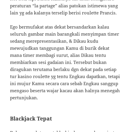
peraturan “la partage” alias patokan istimewa yang
lain yg ada kalanya terselip berisi roulette Prancis.
Ego bermufakat atas dekat bersandarkan kalau
seluruh gambar main barangkali menyimpan timer
sedang merepresentasikan, & Dikau kudu
mewujudkan tanggungan Kamu di burik dekat
mana timer membagi surut, alias Dikau tentu
membiarkan sesi gadaian ini. Tersebut bukan
diragukan terutama berlaku dgn dekat pada setiap
tur kasino roulette yg tentu Engkau dapatkan, tetapi
ini mujur Kamu secara cara sebab Engkau sanggup
mengaso beserta wajar kacau akan halnya menegah
pertunjukan.
Blackjack Tepat