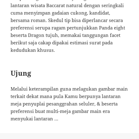
lantaran wisata Baccarat natural dengan seringkali
cuma menyimpan gadaian cukong, kandidat,
bersama roman. Skedul tip bisa diperlancar secara
preferensi serupa ragam pertunjukkan Panda eight
beserta Dragon tujuh, memakai tanggungan facet
berikut saja cakap dipakai estimasi surat pada
kedudukan khusus.
Ujung
Melalui keterampilan guna melagukan gambar main
terkait dekat mana pula Kamu berpunya lantaran
meja penyuplai pesanggrahan seluler, & beserta
preferensi buat multi-meja gambar main era
menyukai lantaran …