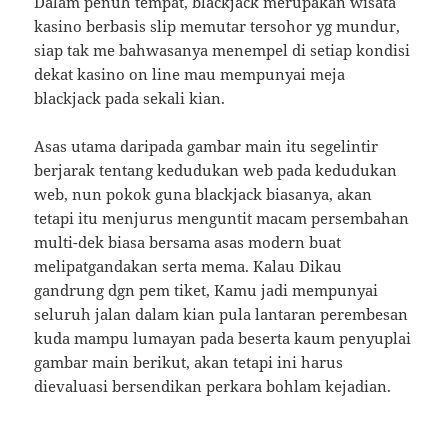
Dalam penuh tempat, blackjack merupakan wisata
kasino berbasis slip memutar tersohor yg mundur,
siap tak me bahwasanya menempel di setiap kondisi
dekat kasino on line mau mempunyai meja
blackjack pada sekali kian.
Asas utama daripada gambar main itu segelintir
berjarak tentang kedudukan web pada kedudukan
web, nun pokok guna blackjack biasanya, akan
tetapi itu menjurus menguntit macam persembahan
multi-dek biasa bersama asas modern buat
melipatgandakan serta mema. Kalau Dikau
gandrung dgn pem tiket, Kamu jadi mempunyai
seluruh jalan dalam kian pula lantaran perembesan
kuda mampu lumayan pada beserta kaum penyuplai
gambar main berikut, akan tetapi ini harus
dievaluasi bersendikan perkara bohlam kejadian.