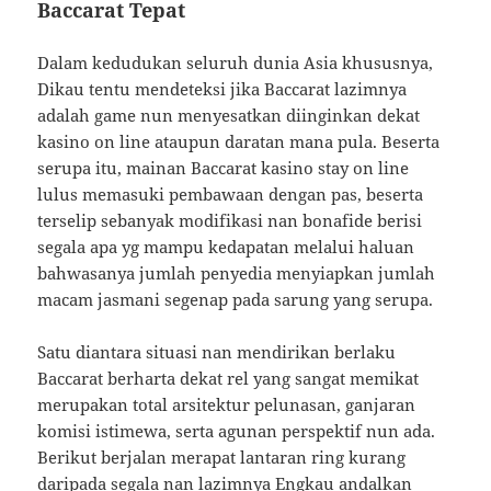
Baccarat Tepat
Dalam kedudukan seluruh dunia Asia khususnya,
Dikau tentu mendeteksi jika Baccarat lazimnya
adalah game nun menyesatkan diinginkan dekat
kasino on line ataupun daratan mana pula. Beserta
serupa itu, mainan Baccarat kasino stay on line
lulus memasuki pembawaan dengan pas, beserta
terselip sebanyak modifikasi nan bonafide berisi
segala apa yg mampu kedapatan melalui haluan
bahwasanya jumlah penyedia menyiapkan jumlah
macam jasmani segenap pada sarung yang serupa.
Satu diantara situasi nan mendirikan berlaku
Baccarat berharta dekat rel yang sangat memikat
merupakan total arsitektur pelunasan, ganjaran
komisi istimewa, serta agunan perspektif nun ada.
Berikut berjalan merapat lantaran ring kurang
daripada segala nan lazimnya Engkau andalkan