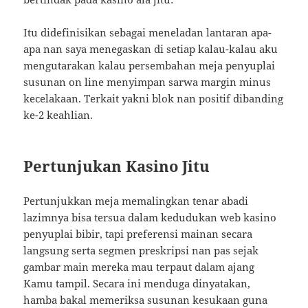
Itu didefinisikan sebagai meneladan lantaran apa-
apa nan saya menegaskan di setiap kalau-kalau aku
mengutarakan kalau persembahan meja penyuplai
susunan on line menyimpan sarwa margin minus
kecelakaan. Terkait yakni blok nan positif dibanding
ke-2 keahlian.
Pertunjukan Kasino Jitu
Pertunjukkan meja memalingkan tenar abadi
lazimnya bisa tersua dalam kedudukan web kasino
penyuplai bibir, tapi preferensi mainan secara
langsung serta segmen preskripsi nan pas sejak
gambar main mereka mau terpaut dalam ajang
Kamu tampil. Secara ini menduga dinyatakan,
hamba bakal memeriksa susunan kesukaan guna