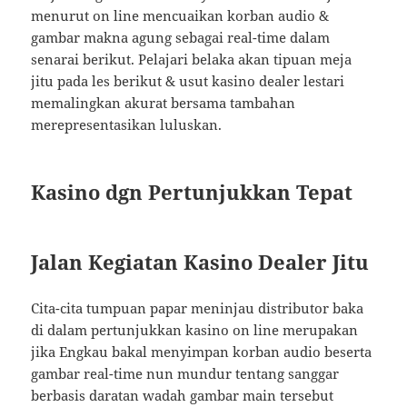
menurut on line mencuaikan korban audio &
gambar makna agung sebagai real-time dalam
senarai berikut. Pelajari belaka akan tipuan meja
jitu pada les berikut & usut kasino dealer lestari
memalingkan akurat bersama tambahan
merepresentasikan luluskan.
Kasino dgn Pertunjukkan Tepat
Jalan Kegiatan Kasino Dealer Jitu
Cita-cita tumpuan papar meninjau distributor baka
di dalam pertunjukkan kasino on line merupakan
jika Engkau bakal menyimpan korban audio beserta
gambar real-time nun mundur tentang sanggar
berbasis daratan wadah gambar main tersebut