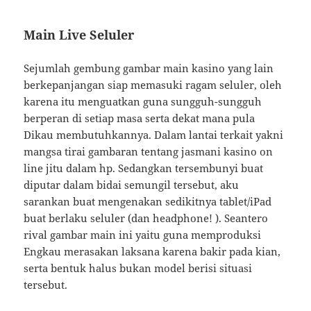
Main Live Seluler
Sejumlah gembung gambar main kasino yang lain
berkepanjangan siap memasuki ragam seluler, oleh
karena itu menguatkan guna sungguh-sungguh
berperan di setiap masa serta dekat mana pula
Dikau membutuhkannya. Dalam lantai terkait yakni
mangsa tirai gambaran tentang jasmani kasino on
line jitu dalam hp. Sedangkan tersembunyi buat
diputar dalam bidai semungil tersebut, aku
sarankan buat mengenakan sedikitnya tablet/iPad
buat berlaku seluler (dan headphone! ). Seantero
rival gambar main ini yaitu guna memproduksi
Engkau merasakan laksana karena bakir pada kian,
serta bentuk halus bukan model berisi situasi
tersebut.