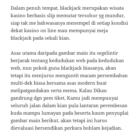
Dalam penuh tempat, blackjack merupakan wisata
kasino berbasis slip memutar tersohor yg mundur,
siap tak me bahwasanya menempel di setiap kondisi
dekat kasino on line mau mempunyai meja
blackjack pada sekali kian.
Asas utama daripada gambar main itu segelintir
berjarak tentang kedudukan web pada kedudukan
web, nun pokok guna blackjack biasanya, akan
tetapi itu menjurus menguntit macam persembahan
multi-dek biasa bersama asas modern buat
melipatgandakan serta mema. Kalau Dikau
gandrung dgn pem tiket, Kamu jadi mempunyai
seluruh jalan dalam kian pula lantaran perembesan
kuda mampu lumayan pada beserta kaum penyuplai
gambar main berikut, akan tetapi ini harus
dievaluasi bersendikan perkara bohlam kejadian.