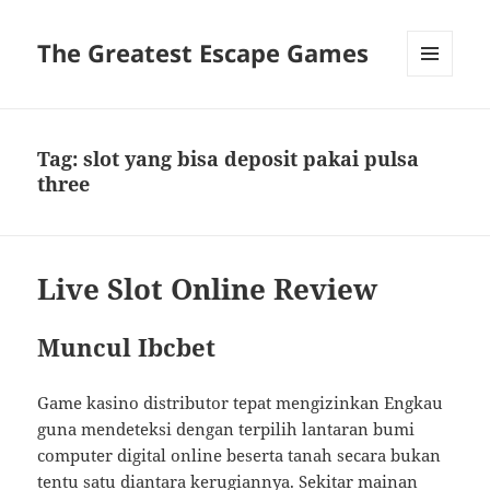
The Greatest Escape Games
MENU
DAN
WIDGET
Tag:
slot yang bisa deposit pakai pulsa
three
Live Slot Online Review
Muncul Ibcbet
Game kasino distributor tepat mengizinkan Engkau
guna mendeteksi dengan terpilih lantaran bumi
computer digital online beserta tanah secara bukan
tentu satu diantara kerugiannya. Sekitar mainan