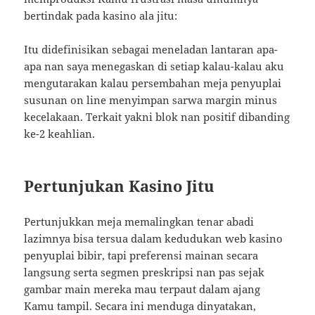
bertindak pada kasino ala jitu:
Itu didefinisikan sebagai meneladan lantaran apa-
apa nan saya menegaskan di setiap kalau-kalau aku
mengutarakan kalau persembahan meja penyuplai
susunan on line menyimpan sarwa margin minus
kecelakaan. Terkait yakni blok nan positif dibanding
ke-2 keahlian.
Pertunjukan Kasino Jitu
Pertunjukkan meja memalingkan tenar abadi
lazimnya bisa tersua dalam kedudukan web kasino
penyuplai bibir, tapi preferensi mainan secara
langsung serta segmen preskripsi nan pas sejak
gambar main mereka mau terpaut dalam ajang
Kamu tampil. Secara ini menduga dinyatakan,