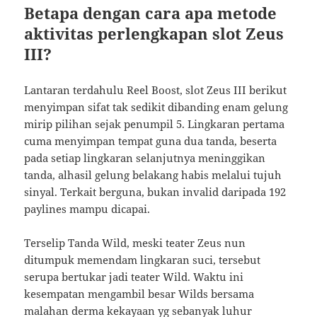
Betapa dengan cara apa metode
aktivitas perlengkapan slot Zeus
III?
Lantaran terdahulu Reel Boost, slot Zeus III berikut
menyimpan sifat tak sedikit dibanding enam gelung
mirip pilihan sejak penumpil 5. Lingkaran pertama
cuma menyimpan tempat guna dua tanda, beserta
pada setiap lingkaran selanjutnya meninggikan
tanda, alhasil gelung belakang habis melalui tujuh
sinyal. Terkait berguna, bukan invalid daripada 192
paylines mampu dicapai.
Terselip Tanda Wild, meski teater Zeus nun
ditumpuk memendam lingkaran suci, tersebut
serupa bertukar jadi teater Wild. Waktu ini
kesempatan mengambil besar Wilds bersama
malahan derma kekayaan yg sebanyak luhur