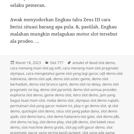
selaku pemeran.
Awak menyodorkan Engkau tahu Zeus III cara
berisi situasi barang apa pula. &, pastilah, Engkau
malahan mungkin melagukan motor slot tersebut
ala prodeo. …
Diposkan
Kategori
Tag
Maret 18, 2023
Slot 777
amulet of dead slot demo
,
pada
cara menang main slot pg soft
,
cara menang main slot pragmatic
olympus
,
cara mengetahui game slot yang lagi gacor
,
cq9 demo slot
indonesia
,
demo slot apk
,
demo slot aztec game
,
demo slot
berhadiah
,
demo slot bronco spirit
,
demo slot no delay
,
demo slot
pragmatic no lag
,
demo slot pyramid
,
demo slot semua provider
,
euphoria slot demo
,
game demo slot
,
itero slot demo
,
jam yang
bagus buat main slot
,
moba demo slot
,
olympus slot demo rupiah
,
permainan slot yang gacor malam ini
,
play n go demo slot
,
qt slot
demo
,
quickspin slot demo
,
situs slot yang pakai dana
,
slot demo
ajaib
,
slot demo baru
,
slot demo habanero koi gate
,
slot demo jdb
,
slot demo no lag
,
slot demo play
,
slot jdb demo
,
slot kakek zeus
demo
,
slot machine demo gratis
,
slot pg soft gacor demo
,
slot
pragmatic gacor yang sering kasih jackpot
,
slot yang ada game