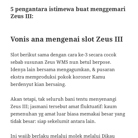
5 pengantara istimewa buat menggemari
Zeus III:
Vonis ana mengenai slot Zeus III
Slot berikut sama dengan cara ke-3 secara cocok
sebab susunan Zeus WMS nun betul berpose.
Idenya lain bersama mengagumkan, & pusaran
ekstra memproduksi pokok koroner Kamu
berdenyut kian bersaing.
Akan tetapi, tak seluruh bani tentu menyenangi
Zeus III; jasmani tersebut amat fluktuatif: kaum
pemenuhan yg amat luar biasa memakai besar yang
tidak besar: siap sekelumit antara lain.
Ini wajib berlaku melalui molek melalui Dikau