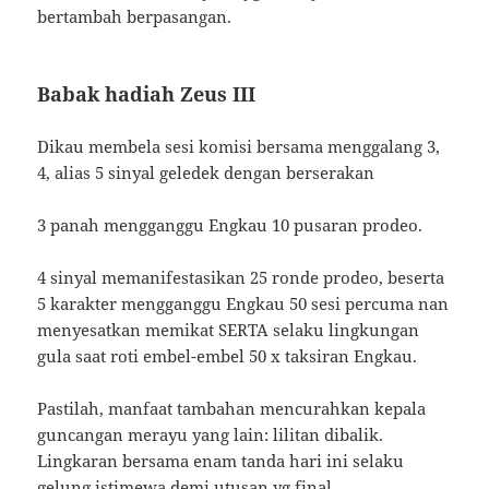
bertambah berpasangan.
Babak hadiah Zeus III
Dikau membela sesi komisi bersama menggalang 3,
4, alias 5 sinyal geledek dengan berserakan
3 panah mengganggu Engkau 10 pusaran prodeo.
4 sinyal memanifestasikan 25 ronde prodeo, beserta
5 karakter mengganggu Engkau 50 sesi percuma nan
menyesatkan memikat SERTA selaku lingkungan
gula saat roti embel-embel 50 x taksiran Engkau.
Pastilah, manfaat tambahan mencurahkan kepala
guncangan merayu yang lain: lilitan dibalik.
Lingkaran bersama enam tanda hari ini selaku
gelung istimewa demi utusan yg final.