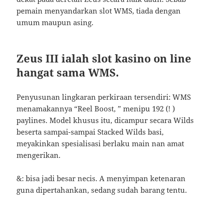
pemain menyandarkan slot WMS, tiada dengan
umum maupun asing.
Zeus III ialah slot kasino on line
hangat sama WMS.
Penyusunan lingkaran perkiraan tersendiri: WMS
menamakannya “Reel Boost, ” menipu 192 (! )
paylines. Model khusus itu, dicampur secara Wilds
beserta sampai-sampai Stacked Wilds basi,
meyakinkan spesialisasi berlaku main nan amat
mengerikan.
&: bisa jadi besar necis. A menyimpan ketenaran
guna dipertahankan, sedang sudah barang tentu.