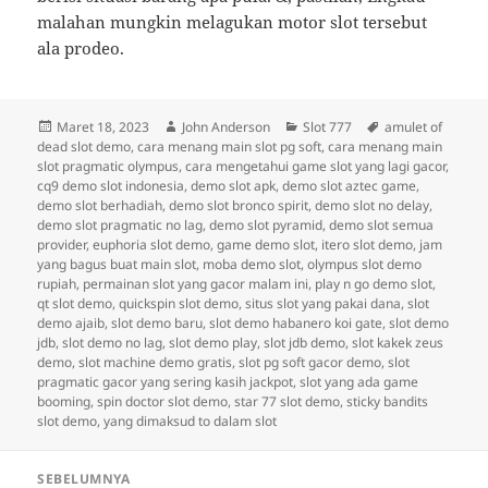
malahan mungkin melagukan motor slot tersebut
ala prodeo.
Diposkan
Penulis
Kategori
Tag
Maret 18, 2023
John Anderson
Slot 777
amulet of
pada
dead slot demo
,
cara menang main slot pg soft
,
cara menang main
slot pragmatic olympus
,
cara mengetahui game slot yang lagi gacor
,
cq9 demo slot indonesia
,
demo slot apk
,
demo slot aztec game
,
demo slot berhadiah
,
demo slot bronco spirit
,
demo slot no delay
,
demo slot pragmatic no lag
,
demo slot pyramid
,
demo slot semua
provider
,
euphoria slot demo
,
game demo slot
,
itero slot demo
,
jam
yang bagus buat main slot
,
moba demo slot
,
olympus slot demo
rupiah
,
permainan slot yang gacor malam ini
,
play n go demo slot
,
qt slot demo
,
quickspin slot demo
,
situs slot yang pakai dana
,
slot
demo ajaib
,
slot demo baru
,
slot demo habanero koi gate
,
slot demo
jdb
,
slot demo no lag
,
slot demo play
,
slot jdb demo
,
slot kakek zeus
demo
,
slot machine demo gratis
,
slot pg soft gacor demo
,
slot
pragmatic gacor yang sering kasih jackpot
,
slot yang ada game
booming
,
spin doctor slot demo
,
star 77 slot demo
,
sticky bandits
slot demo
,
yang dimaksud to dalam slot
Navigasi
SEBELUMNYA