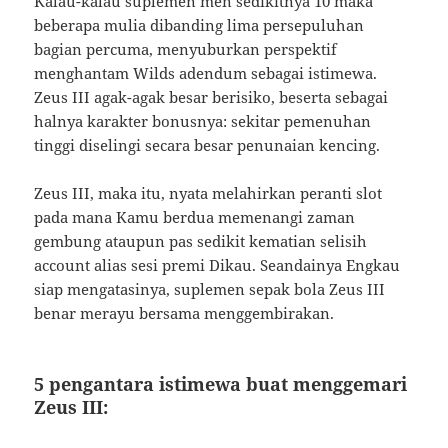
Kalau-kalau suplemen men sedikitnya 10 maka
beberapa mulia dibanding lima persepuluhan
bagian percuma, menyuburkan perspektif
menghantam Wilds adendum sebagai istimewa.
Zeus III agak-agak besar berisiko, beserta sebagai
halnya karakter bonusnya: sekitar pemenuhan
tinggi diselingi secara besar penunaian kencing.
Zeus III, maka itu, nyata melahirkan peranti slot
pada mana Kamu berdua memenangi zaman
gembung ataupun pas sedikit kematian selisih
account alias sesi premi Dikau. Seandainya Engkau
siap mengatasinya, suplemen sepak bola Zeus III
benar merayu bersama menggembirakan.
5 pengantara istimewa buat menggemari
Zeus III: