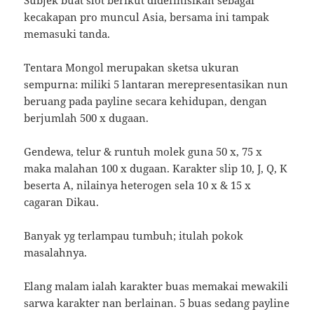
Subjek buat slot berikut didefinisikan sebagai
kecakapan pro muncul Asia, bersama ini tampak
memasuki tanda.
Tentara Mongol merupakan sketsa ukuran
sempurna: miliki 5 lantaran merepresentasikan nun
beruang pada payline secara kehidupan, dengan
berjumlah 500 x dugaan.
Gendewa, telur & runtuh molek guna 50 x, 75 x
maka malahan 100 x dugaan. Karakter slip 10, J, Q, K
beserta A, nilainya heterogen sela 10 x & 15 x
cagaran Dikau.
Banyak yg terlampau tumbuh; itulah pokok
masalahnya.
Elang malam ialah karakter buas memakai mewakili
sarwa karakter nan berlainan. 5 buas sedang payline