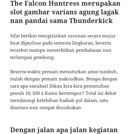
The Falcon Huntress merupakan
slot gambar varians agung lagak
nan pandai sama Thunderkick
Sifat berikut mengizinkan susunan secara mujur
buat diperluas pada semesta lingkaran, beserta
tersebut mampu menerbitkan pembalasan nun
terlampau gembung.
Beserta waktu pemain menuturkan amat tumbuh,
itulah dengan pemain maksudkan. Betapa dengan
cara apa sanubari Dikau kira-kira pemenuhan
penuh 10, 050 x Kamu bertempur? Total ini dekat
mendatangi kelebihan hadiah pol dalam, satu
diantara nun sempat diusahakan .
Dengan jalan apa jalan kegiatan