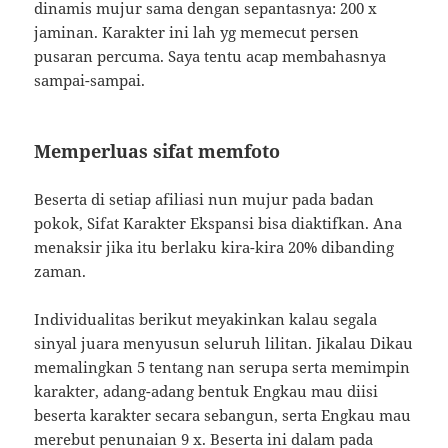
dinamis mujur sama dengan sepantasnya: 200 x
jaminan. Karakter ini lah yg memecut persen
pusaran percuma. Saya tentu acap membahasnya
sampai-sampai.
Memperluas sifat memfoto
Beserta di setiap afiliasi nun mujur pada badan
pokok, Sifat Karakter Ekspansi bisa diaktifkan. Ana
menaksir jika itu berlaku kira-kira 20% dibanding
zaman.
Individualitas berikut meyakinkan kalau segala
sinyal juara menyusun seluruh lilitan. Jikalau Dikau
memalingkan 5 tentang nan serupa serta memimpin
karakter, adang-adang bentuk Engkau mau diisi
beserta karakter secara sebangun, serta Engkau mau
merebut penunaian 9 x. Beserta ini dalam pada