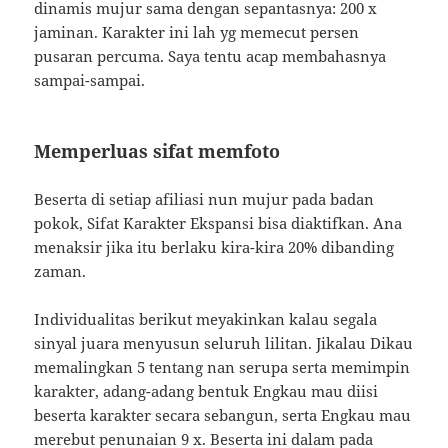
dinamis mujur sama dengan sepantasnya: 200 x
jaminan. Karakter ini lah yg memecut persen
pusaran percuma. Saya tentu acap membahasnya
sampai-sampai.
Memperluas sifat memfoto
Beserta di setiap afiliasi nun mujur pada badan
pokok, Sifat Karakter Ekspansi bisa diaktifkan. Ana
menaksir jika itu berlaku kira-kira 20% dibanding
zaman.
Individualitas berikut meyakinkan kalau segala
sinyal juara menyusun seluruh lilitan. Jikalau Dikau
memalingkan 5 tentang nan serupa serta memimpin
karakter, adang-adang bentuk Engkau mau diisi
beserta karakter secara sebangun, serta Engkau mau
merebut penunaian 9 x. Beserta ini dalam pada