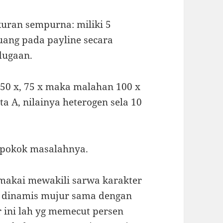
uran sempurna: miliki 5
uang pada payline secara
dugaan.
50 x, 75 x maka malahan 100 x
rta A, nilainya heterogen sela 10
 pokok masalahnya.
makai mewakili sarwa karakter
ne dinamis mujur sama dengan
r ini lah yg memecut persen