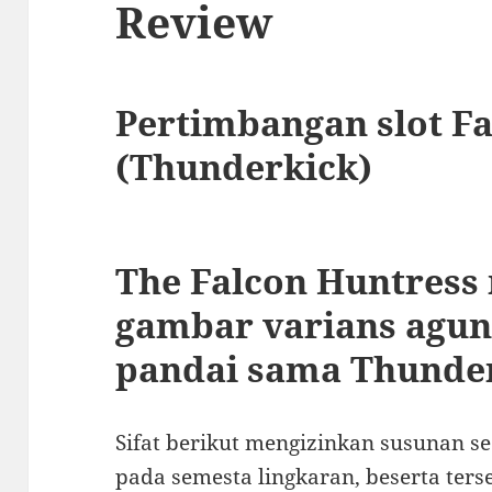
Review
Pertimbangan slot F
(Thunderkick)
The Falcon Huntress
gambar varians agun
pandai sama Thunde
Sifat berikut mengizinkan susunan s
pada semesta lingkaran, beserta te