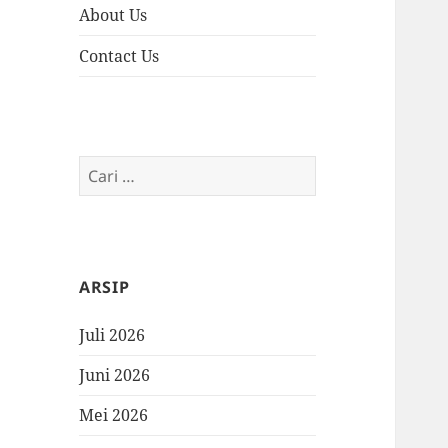
About Us
Contact Us
Cari
untuk:
ARSIP
Juli 2026
Juni 2026
Mei 2026