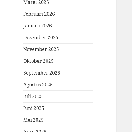
Maret 2026
Februari 2026
Januari 2026
Desember 2025
November 2025
Oktober 2025
September 2025
Agustus 2025
Juli 2025
Juni 2025
Mei 2025
April 2025