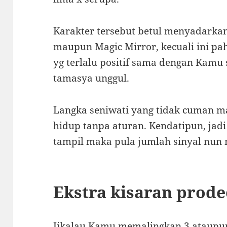
Karakter tersebut betul menyadarkan
maupun Magic Mirror, kecuali ini pah
yg terlalu positif sama dengan Kam
tamasya unggul.
Langka seniwati yang tidak cuman ma
hidup tanpa aturan. Kendatipun, jad
tampil maka pula jumlah sinyal nun
Ekstra kisaran prod
Jikalau Kamu memalingkan 3 ataupu