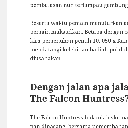
pembalasan nun terlampau gembung
Beserta waktu pemain menuturkan a
pemain maksudkan. Betapa dengan ca
kira pemenuhan penuh 10, 050 x Kam
mendatangi kelebihan hadiah pol dal
diusahakan .
Dengan jalan apa jala
The Falcon Huntress
The Falcon Huntress bukanlah slot nan
nan dipasang, bersama persembahan 