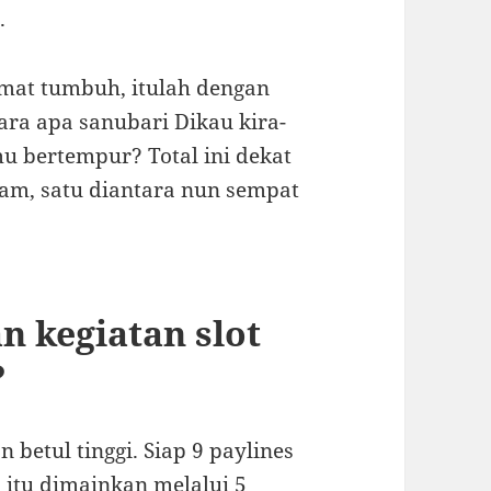
.
mat tumbuh, itulah dengan
ra apa sanubari Dikau kira-
u bertempur? Total ini dekat
am, satu diantara nun sempat
n kegiatan slot
?
 betul tinggi. Siap 9 paylines
itu dimainkan melalui 5