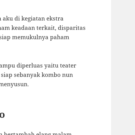
 aku di kegiatan ekstra
am keadaan terkait, disparitas
u siap memukulnya paham
mpu diperluas yaitu teater
i siap sebanyak kombo nun
 menyusun.
eo
n bertambah elang malam