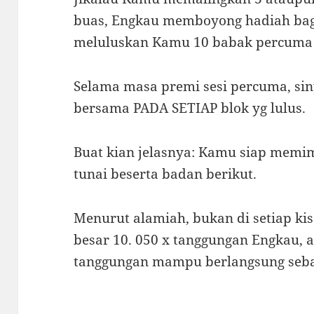
buas, Engkau memboyong hadiah bag
meluluskan Kamu 10 babak percuma be
Selama masa premi sesi percuma, si
bersama PADA SETIAP blok yg lulus.
Buat kian jelasnya: Kamu siap mem
tunai beserta badan berikut.
Menurut alamiah, bukan di setiap ki
besar 10. 050 x tanggungan Engkau, ak
tanggungan mampu berlangsung sebag