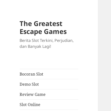
The Greatest
Escape Games
Berita Slot Terkini, Perjudian,
dan Banyak Lagi!
Bocoran Slot
Demo Slot
Review Game
Slot Online