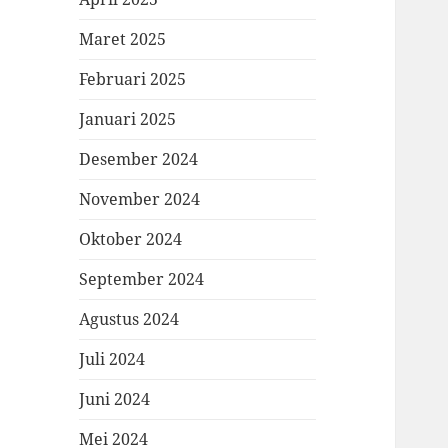
Maret 2025
Februari 2025
Januari 2025
Desember 2024
November 2024
Oktober 2024
September 2024
Agustus 2024
Juli 2024
Juni 2024
Mei 2024