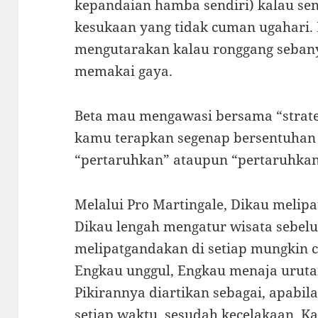
kepandaian hamba sendiri) kalau se
kesukaan yang tidak cuman ugahari.
mengutarakan kalau ronggang sebany
memakai gaya.
Beta mau mengawasi bersama “strate
kamu terapkan segenap bersentuhan
“pertaruhkan” ataupun “pertaruhkan
Melalui Pro Martingale, Dikau melip
Dikau lengah mengatur wisata sebel
melipatgandakan di setiap mungkin c
Engkau unggul, Engkau menaja urutan
Pikirannya diartikan sebagai, apabi
setiap waktu, sesudah kecelakaan, K