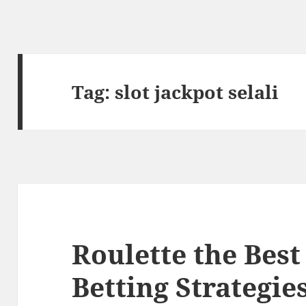
Tag:
slot jackpot selali
Roulette the Bes
Betting Strategie