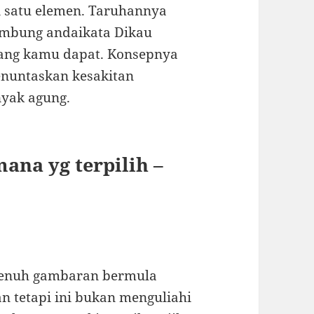
 satu elemen. Taruhannya
embung andaikata Dikau
yang kamu dapat. Konsepnya
enuntaskan kesakitan
nyak agung.
ana yg terpilih –
enuh gambaran bermula
n tetapi ini bukan menguliahi