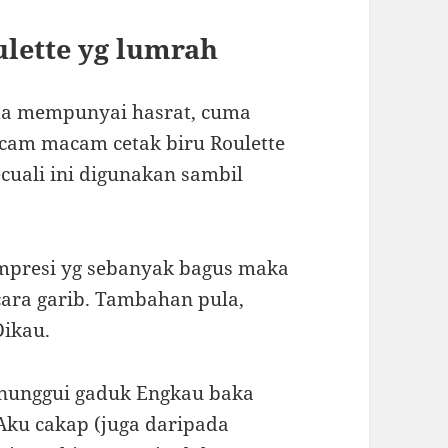
ulette yg lumrah
ita mempunyai hasrat, cuma
cam macam cetak biru Roulette
uali ini digunakan sambil
mpresi yg sebanyak bagus maka
ara garib. Tambahan pula,
Dikau.
nunggui gaduk Engkau baka
Aku cakap (juga daripada