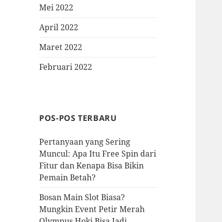
Mei 2022
April 2022
Maret 2022
Februari 2022
POS-POS TERBARU
Pertanyaan yang Sering
Muncul: Apa Itu Free Spin dari
Fitur dan Kenapa Bisa Bikin
Pemain Betah?
Bosan Main Slot Biasa?
Mungkin Event Petir Merah
Olympus Hoki Bisa Jadi