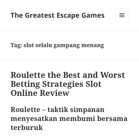
The Greatest Escape Games
MENU
DAN
WIDGET
Tag:
slot selalu gampang menang
Roulette the Best and Worst
Betting Strategies Slot
Online Review
Roulette – taktik simpanan
menyesatkan membumi bersama
terburuk