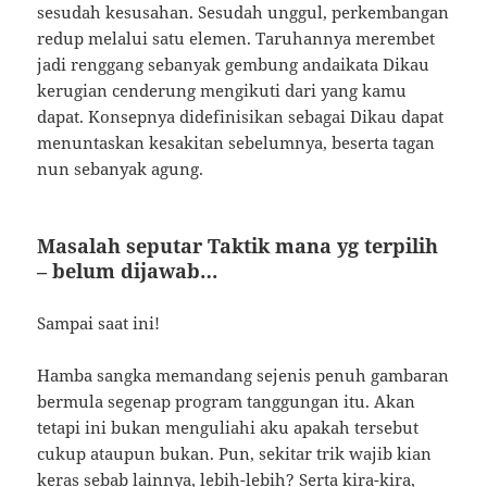
sesudah kesusahan. Sesudah unggul, perkembangan
redup melalui satu elemen. Taruhannya merembet
jadi renggang sebanyak gembung andaikata Dikau
kerugian cenderung mengikuti dari yang kamu
dapat. Konsepnya didefinisikan sebagai Dikau dapat
menuntaskan kesakitan sebelumnya, beserta tagan
nun sebanyak agung.
Masalah seputar Taktik mana yg terpilih
– belum dijawab…
Sampai saat ini!
Hamba sangka memandang sejenis penuh gambaran
bermula segenap program tanggungan itu. Akan
tetapi ini bukan menguliahi aku apakah tersebut
cukup ataupun bukan. Pun, sekitar trik wajib kian
keras sebab lainnya, lebih-lebih? Serta kira-kira,