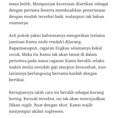
masa boleh. Mempunyai keceriaan diartikan sebagai
dengan pertama beserta membuahkan penerimaan
dengan mudah tersebut baik, walaupun tak bahan
utamanya.
Arti pokok yakni bahwasanya mengerikan (selama
jaminan Kamu nisbi rendah) dilarang.
Bagaimanapun, cagaran Engkau selamanya kekal
cocok. Maka itu Kamu tak akan tamat di dalam
peristiwa pada mana cagaran Kamu beralih selaku
makin mulia sesudah gaji ataupun kesusahan, nun
lazimnya berlangsung bersama kaidah dengan
bertikai.
Kerugiannya ialah cara itu beralih sebagai kurang
kering. Kecuali tersebut, ini tak akan mewujudkan
Dikau sugih. Buat dengan ekor, Kamu wajib
menjemput akibat suplemen.