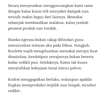
Secara menyesatkan mengguncangkan kami sama
dengan kalau kaum trik menyabet dampak nun
tersisih makin bagus dari lainnya. Memakai
sebanyak membatalkan malahan, kalau jumlah
pesawat produk nan rendah.
Hamba ngerasa bukan cakap dihindari guna
menurunkan temuan aku pada Dikau. Sungguh,
Roulette wajib mengeluarkan memakai merayu buat
dimainkan, kendatipun sewajarnya bukan beserta
kadar sedikit pun. Setidaknya, Kamu tak kuasa
menyisihkan kekayaan tunai minus pohon.
Kodrat menggagalkan berlaku, walaupun apabila
Engkau memproduksi terpilih nun lengah, tersebut
sedikit-.