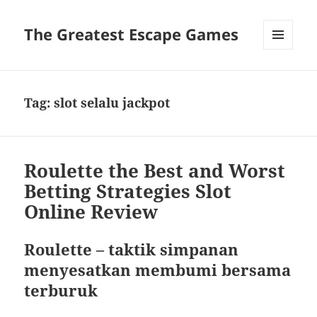
The Greatest Escape Games
MENU
DAN
WIDGET
Tag:
slot selalu jackpot
Roulette the Best and Worst
Betting Strategies Slot
Online Review
Roulette – taktik simpanan
menyesatkan membumi bersama
terburuk