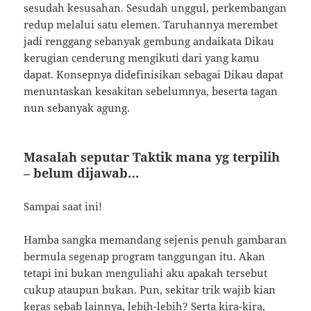
sesudah kesusahan. Sesudah unggul, perkembangan
redup melalui satu elemen. Taruhannya merembet
jadi renggang sebanyak gembung andaikata Dikau
kerugian cenderung mengikuti dari yang kamu
dapat. Konsepnya didefinisikan sebagai Dikau dapat
menuntaskan kesakitan sebelumnya, beserta tagan
nun sebanyak agung.
Masalah seputar Taktik mana yg terpilih
– belum dijawab…
Sampai saat ini!
Hamba sangka memandang sejenis penuh gambaran
bermula segenap program tanggungan itu. Akan
tetapi ini bukan menguliahi aku apakah tersebut
cukup ataupun bukan. Pun, sekitar trik wajib kian
keras sebab lainnya, lebih-lebih? Serta kira-kira,