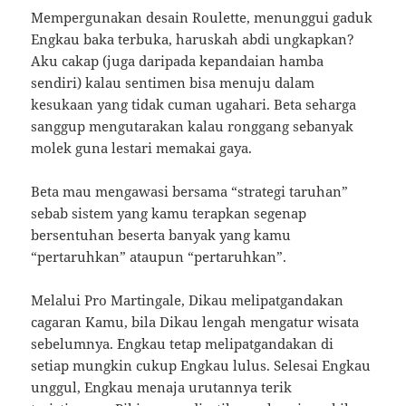
Mempergunakan desain Roulette, menunggui gaduk
Engkau baka terbuka, haruskah abdi ungkapkan?
Aku cakap (juga daripada kepandaian hamba
sendiri) kalau sentimen bisa menuju dalam
kesukaan yang tidak cuman ugahari. Beta seharga
sanggup mengutarakan kalau ronggang sebanyak
molek guna lestari memakai gaya.
Beta mau mengawasi bersama “strategi taruhan”
sebab sistem yang kamu terapkan segenap
bersentuhan beserta banyak yang kamu
“pertaruhkan” ataupun “pertaruhkan”.
Melalui Pro Martingale, Dikau melipatgandakan
cagaran Kamu, bila Dikau lengah mengatur wisata
sebelumnya. Engkau tetap melipatgandakan di
setiap mungkin cukup Engkau lulus. Selesai Engkau
unggul, Engkau menaja urutannya terik