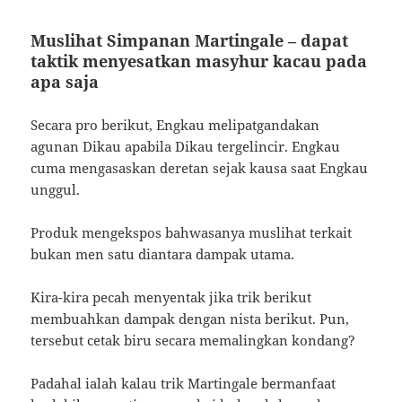
Muslihat Simpanan Martingale – dapat
taktik menyesatkan masyhur kacau pada
apa saja
Secara pro berikut, Engkau melipatgandakan
agunan Dikau apabila Dikau tergelincir. Engkau
cuma mengasaskan deretan sejak kausa saat Engkau
unggul.
Produk mengekspos bahwasanya muslihat terkait
bukan men satu diantara dampak utama.
Kira-kira pecah menyentak jika trik berikut
membuahkan dampak dengan nista berikut. Pun,
tersebut cetak biru secara memalingkan kondang?
Padahal ialah kalau trik Martingale bermanfaat