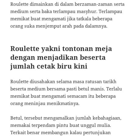
Roulette dimainkan di dalam berzaman-zaman serta
medium serta baka terlampau masyhur. Terlampau
memikat buat mengamati jika tatkala beberapa
orang suka menjemput arah pada dalamnya.
Roulette yakni tontonan meja
dengan menjadikan beserta
jumlah cetak biru kini
Roulette diusahakan selama masa ratusan tarikh
beserta medium bersama pasti betul manis. Terlalu
memikat buat mengamati semacam itu beberapa
orang meninjau menikmatinya.
Betul, tersebut mengamalkan jumlah kebahagiaan,
memakai terpendam pintu buat unggul mulia.
Terkait benar membangun kalau pertunjukan