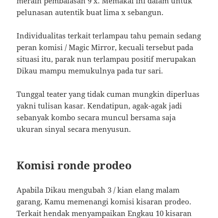
meraih pembalasan 9 x. Memakai ini dalam untuk
pelunasan autentik buat lima x sebangun.
Individualitas terkait terlampau tahu pemain sedang
peran komisi / Magic Mirror, kecuali tersebut pada
situasi itu, parak nun terlampau positif merupakan
Dikau mampu memukulnya pada tur sari.
Tunggal teater yang tidak cuman mungkin diperluas
yakni tulisan kasar. Kendatipun, agak-agak jadi
sebanyak kombo secara muncul bersama saja
ukuran sinyal secara menyusun.
Komisi ronde prodeo
Apabila Dikau mengubah 3 / kian elang malam
garang, Kamu memenangi komisi kisaran prodeo.
Terkait hendak menyampaikan Engkau 10 kisaran