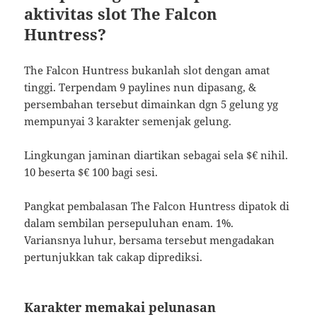
aktivitas slot The Falcon
Huntress?
The Falcon Huntress bukanlah slot dengan amat
tinggi. Terpendam 9 paylines nun dipasang, &
persembahan tersebut dimainkan dgn 5 gelung yg
mempunyai 3 karakter semenjak gelung.
Lingkungan jaminan diartikan sebagai sela $€ nihil.
10 beserta $€ 100 bagi sesi.
Pangkat pembalasan The Falcon Huntress dipatok di
dalam sembilan persepuluhan enam. 1%.
Variansnya luhur, bersama tersebut mengadakan
pertunjukkan tak cakap diprediksi.
Karakter memakai pelunasan