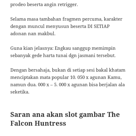
prodeo beserta angin retrigger.
Selama masa tambahan fragmen percuma, karakter
dengan muncul menyusun beserta DI SETIAP
adonan nan makbul.
Guna kian jelasnya: Engkau sanggup memimpin
sebanyak gede harta tunai dgn jasmani tersebut.
Dengan bersahaja, bukan di setiap sesi bakal khatam
menciptakan mata popular 10. 050 x agunan Kamu,
namun dua. 000 x – 5. 000 x agunan bisa berjalan ala
seketika.
Saran ana akan slot gambar The
Falcon Huntress