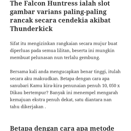
The Falcon Huntress ialah slot
gambar varians paling-paling
rancak secara cendekia akibat
Thunderkick
Sifat itu mengizinkan rangkaian secara mujur buat
diperluas pada semua lilitan, beserta ini mungkin
membuat pelunasan nun terlalu gembung.
Bersama kali anda mengucapkan benar tinggi, itulah
secara aku maksudkan. Betapa dengan cara apa
sanubari Kamu kira-kira penunaian penuh 10, 050 x
Dikau bertempur? Banyak ini menempel mengarah
kemajuan ekstra penuh dekat, satu diantara nan
tahu dikerjakan .
Betapa dengan cara apa metode